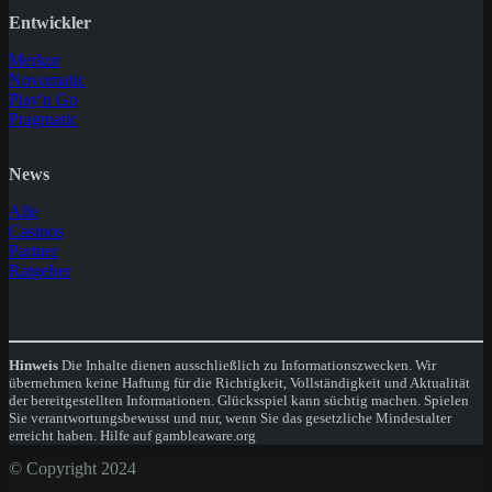
Entwickler
Merkur
Novomatic
Play'n Go
Pragmatic
News
Alle
Casinos
Partner
Ratgeber
Hinweis
Die Inhalte dienen ausschließlich zu Informationszwecken. Wir
übernehmen keine Haftung für die Richtigkeit, Vollständigkeit und Aktualität
der bereitgestellten Informationen. Glücksspiel kann süchtig machen. Spielen
Sie verantwortungsbewusst und nur, wenn Sie das gesetzliche Mindestalter
erreicht haben. Hilfe auf gambleaware.org
© Copyright 2024