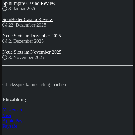
SpinEmpire Casino Review
8. Januar 2026
SpinBetter Casino Review
22. Dezember 2025
Neue Slots im Dezember 2025
2. Dezember 2025
Neue Slots im November 2025
3. November 2025
Glücksspiel kann süchtig machen.
Einzahlung
Mastercard
Visa
Apple Pay
Paysafe