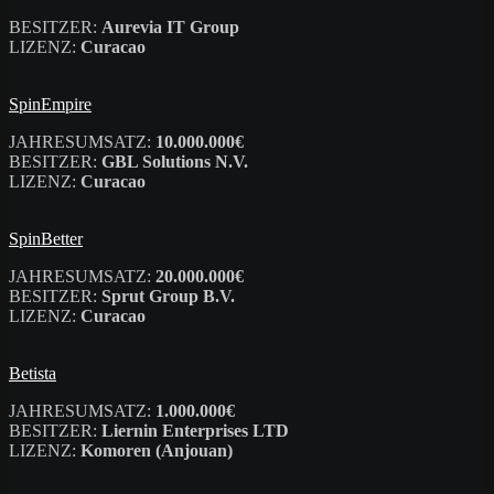
BESITZER:
Aurevia IT Group
LIZENZ:
Curacao
SpinEmpire
JAHRESUMSATZ:
10.000.000€
BESITZER:
GBL Solutions N.V.
LIZENZ:
Curacao
SpinBetter
JAHRESUMSATZ:
20.000.000€
BESITZER:
Sprut Group B.V.
LIZENZ:
Curacao
Betista
JAHRESUMSATZ:
1.000.000€
BESITZER:
Liernin Enterprises LTD
LIZENZ:
Komoren (Anjouan)