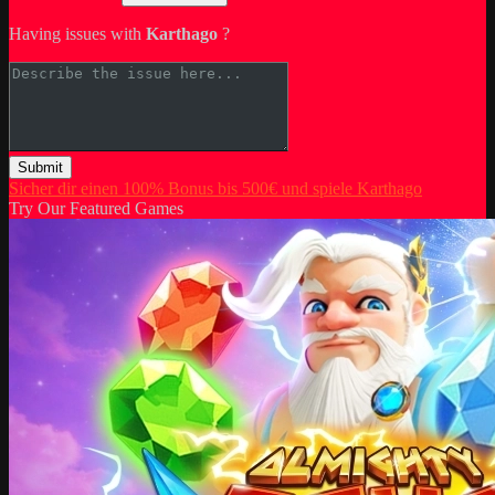
Having issues with
Karthago
?
Submit
Sicher dir einen 100% Bonus bis 500€ und spiele Karthago
Try Our Featured Games