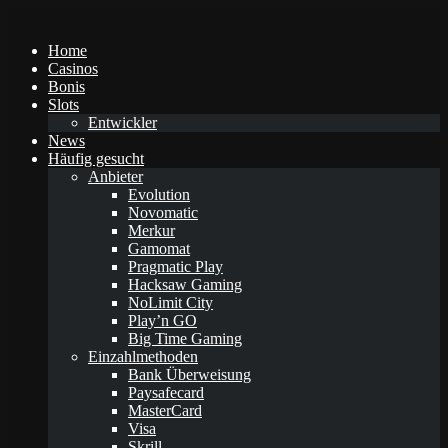
Home
Casinos
Bonis
Slots
Entwickler
News
Häufig gesucht
Anbieter
Evolution
Novomatic
Merkur
Gamomat
Pragmatic Play
Hacksaw Gaming
NoLimit City
Play’n GO
Big Time Gaming
Einzahlmethoden
Bank Überweisung
Paysafecard
MasterCard
Visa
Skrill