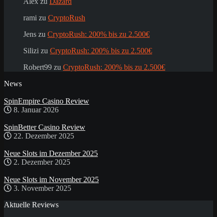
Alex
zu
Dazard
rami
zu
CryptoRush
Jens
zu
CryptoRush: 200% bis zu 2.500€
Silizi
zu
CryptoRush: 200% bis zu 2.500€
Robert99
zu
CryptoRush: 200% bis zu 2.500€
News
SpinEmpire Casino Review
8. Januar 2026
SpinBetter Casino Review
22. Dezember 2025
Neue Slots im Dezember 2025
2. Dezember 2025
Neue Slots im November 2025
3. November 2025
Aktuelle Reviews