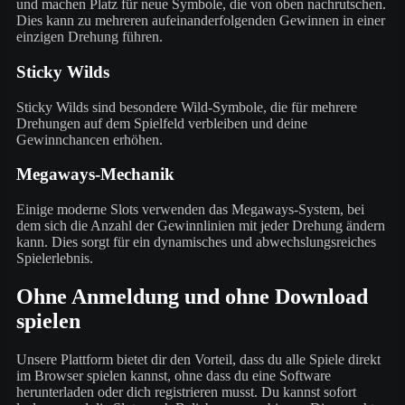
und machen Platz für neue Symbole, die von oben nachrutschen.
Dies kann zu mehreren aufeinanderfolgenden Gewinnen in einer
einzigen Drehung führen.
Sticky Wilds
Sticky Wilds sind besondere Wild-Symbole, die für mehrere
Drehungen auf dem Spielfeld verbleiben und deine
Gewinnchancen erhöhen.
Megaways-Mechanik
Einige moderne Slots verwenden das Megaways-System, bei
dem sich die Anzahl der Gewinnlinien mit jeder Drehung ändern
kann. Dies sorgt für ein dynamisches und abwechslungsreiches
Spielerlebnis.
Ohne Anmeldung und ohne Download
spielen
Unsere Plattform bietet dir den Vorteil, dass du alle Spiele direkt
im Browser spielen kannst, ohne dass du eine Software
herunterladen oder dich registrieren musst. Du kannst sofort