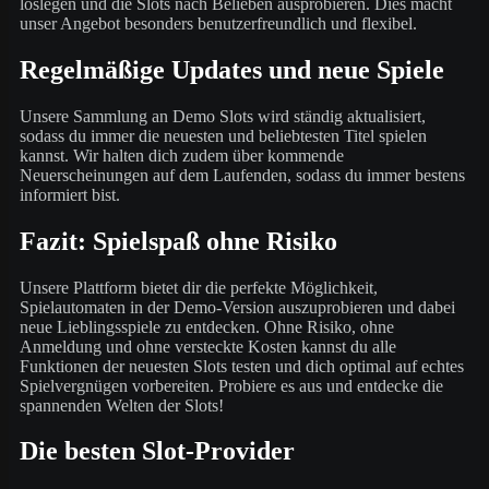
loslegen und die Slots nach Belieben ausprobieren. Dies macht
unser Angebot besonders benutzerfreundlich und flexibel.
Regelmäßige Updates und neue Spiele
Unsere Sammlung an Demo Slots wird ständig aktualisiert,
sodass du immer die neuesten und beliebtesten Titel spielen
kannst. Wir halten dich zudem über kommende
Neuerscheinungen auf dem Laufenden, sodass du immer bestens
informiert bist.
Fazit: Spielspaß ohne Risiko
Unsere Plattform bietet dir die perfekte Möglichkeit,
Spielautomaten in der Demo-Version auszuprobieren und dabei
neue Lieblingsspiele zu entdecken. Ohne Risiko, ohne
Anmeldung und ohne versteckte Kosten kannst du alle
Funktionen der neuesten Slots testen und dich optimal auf echtes
Spielvergnügen vorbereiten. Probiere es aus und entdecke die
spannenden Welten der Slots!
Die besten Slot-Provider