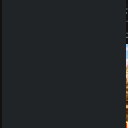
JAHRESUMSATZ:
JAHRES
1.000.000€
1.000.00
BESITZER:
BESITZE
Liernin
Liernin
Enterprises
Enterpri
LTD
LTD
LIZENZ:
LIZENZ:
Komoren
Komore
(Anjouan)
(Anjoua
Neueste
Beiträge
SpinEmpir
e Casino
Review
SpinBetter
Casino
Review
Neue
Slots im