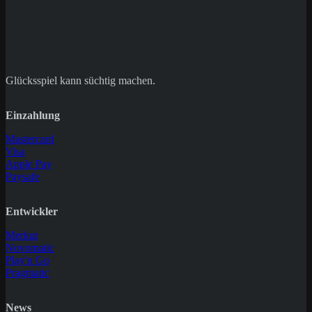
Glücksspiel kann süchtig machen.
Einzahlung
Mastercard
Visa
Apple Pay
Paysafe
Entwickler
Merkur
Novomatic
Play'n Go
Pragmatic
News