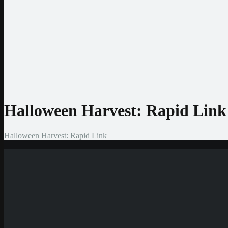
Aus
Halloween Harvest: Rapid Link
Halloween Harvest: Rapid Link