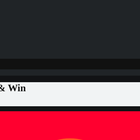
 & Win