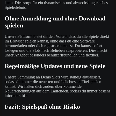
kann. Dies sorgt für ein dynamisches und abwechslungsreiches
Spielerlebnis.
Ohne Anmeldung und ohne Download
spielen
Unsere Plattform bietet dir den Vorteil, dass du alle Spiele direkt
im Browser spielen kannst, ohne dass du eine Software
herunterladen oder dich registrieren musst. Du kannst sofort
loslegen und die Slots nach Belieben ausprobieren. Dies macht
unser Angebot besonders benutzerfreundlich und flexibel.
Regelmäßige Updates und neue Spiele
Unsere Sammlung an Demo Slots wird ständig aktualisiert,
sodass du immer die neuesten und beliebtesten Titel spielen
kannst. Wir halten dich zudem über kommende
Neuerscheinungen auf dem Laufenden, sodass du immer bestens
informiert bist.
Fazit: Spielspaß ohne Risiko