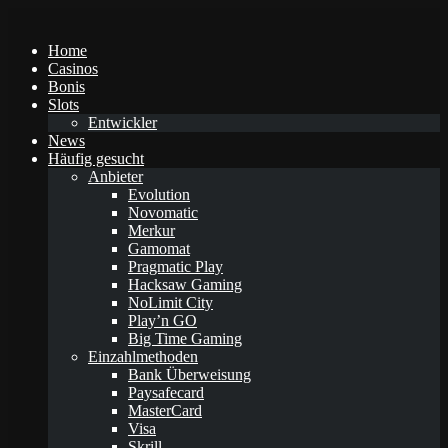
Home
Casinos
Bonis
Slots
Entwickler
News
Häufig gesucht
Anbieter
Evolution
Novomatic
Merkur
Gamomat
Pragmatic Play
Hacksaw Gaming
NoLimit City
Play’n GO
Big Time Gaming
Einzahlmethoden
Bank Überweisung
Paysafecard
MasterCard
Visa
Skrill