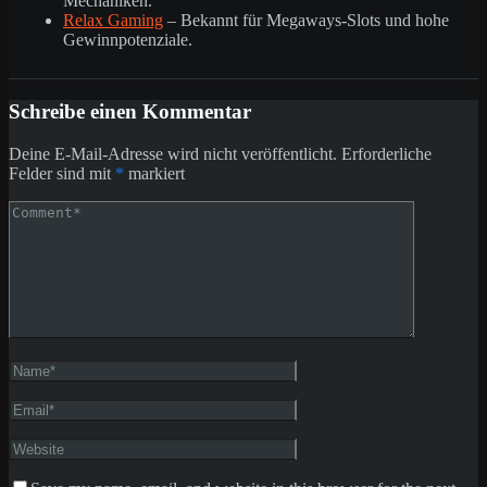
Mechaniken.
Relax Gaming
– Bekannt für Megaways-Slots und hohe
Gewinnpotenziale.
Schreibe einen Kommentar
Deine E-Mail-Adresse wird nicht veröffentlicht.
Erforderliche
Felder sind mit
*
markiert