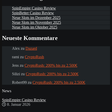
SpinEmpire Casino Review
SpinBetter Casino Review
Neue Slots im Dezember 2025
Neue Slots im November 2025
Neue Slots im Oktober 2025
Neueste Kommentare
Alex
zu
Dazard
rami
zu
CryptoRush
Jens
zu
CryptoRush: 200% bis zu 2.500€
Silizi
zu
CryptoRush: 200% bis zu 2.500€
Robert99
zu
CryptoRush: 200% bis zu 2.500€
News
SpinEmpire Casino Review
8. Januar 2026