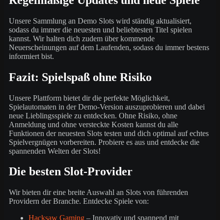
Unsere Sammlung an Demo Slots wird ständig aktualisiert,
sodass du immer die neuesten und beliebtesten Titel spielen
kannst. Wir halten dich zudem über kommende
Neuerscheinungen auf dem Laufenden, sodass du immer bestens
informiert bist.
Fazit: Spielspaß ohne Risiko
Unsere Plattform bietet dir die perfekte Möglichkeit,
Spielautomaten in der Demo-Version auszuprobieren und dabei
neue Lieblingsspiele zu entdecken. Ohne Risiko, ohne
Anmeldung und ohne versteckte Kosten kannst du alle
Funktionen der neuesten Slots testen und dich optimal auf echtes
Spielvergnügen vorbereiten. Probiere es aus und entdecke die
spannenden Welten der Slots!
Die besten Slot-Provider
Wir bieten dir eine breite Auswahl an Slots von führenden
Providern der Branche. Entdecke Spiele von:
Hacksaw Gaming
– Innovativ und spannend mit