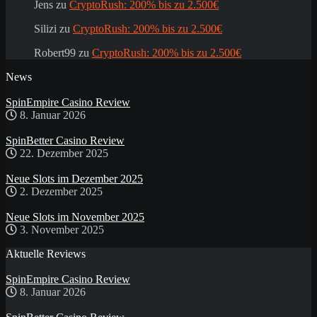
Jens
zu
CryptoRush: 200% bis zu 2.500€
Silizi
zu
CryptoRush: 200% bis zu 2.500€
Robert99
zu
CryptoRush: 200% bis zu 2.500€
News
SpinEmpire Casino Review
8. Januar 2026
SpinBetter Casino Review
22. Dezember 2025
Neue Slots im Dezember 2025
2. Dezember 2025
Neue Slots im November 2025
3. November 2025
Aktuelle Reviews
SpinEmpire Casino Review
8. Januar 2026