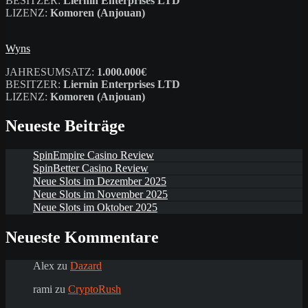
BESITZER:
Liernin Enterprises LTD
LIZENZ:
Komoren (Anjouan)
Wyns
JAHRESUMSATZ:
1.000.000€
BESITZER:
Liernin Enterprises LTD
LIZENZ:
Komoren (Anjouan)
Neueste Beiträge
SpinEmpire Casino Review
SpinBetter Casino Review
Neue Slots im Dezember 2025
Neue Slots im November 2025
Neue Slots im Oktober 2025
Neueste Kommentare
Alex
zu
Dazard
rami
zu
CryptoRush