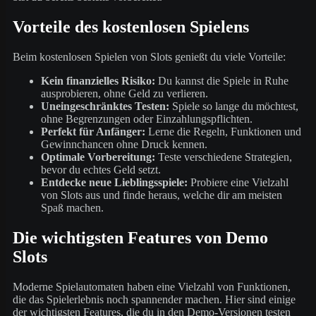
Vorteile des kostenlosen Spielens
Beim kostenlosen Spielen von Slots genießt du viele Vorteile:
Kein finanzielles Risiko:
Du kannst die Spiele in Ruhe
ausprobieren, ohne Geld zu verlieren.
Uneingeschränktes Testen:
Spiele so lange du möchtest,
ohne Begrenzungen oder Einzahlungspflichten.
Perfekt für Anfänger:
Lerne die Regeln, Funktionen und
Gewinnchancen ohne Druck kennen.
Optimale Vorbereitung:
Teste verschiedene Strategien,
bevor du echtes Geld setzt.
Entdecke neue Lieblingsspiele:
Probiere eine Vielzahl
von Slots aus und finde heraus, welche dir am meisten
Spaß machen.
Die wichtigsten Features von Demo
Slots
Moderne Spielautomaten haben eine Vielzahl von Funktionen,
die das Spielerlebnis noch spannender machen. Hier sind einige
der wichtigsten Features, die du in den Demo-Versionen testen