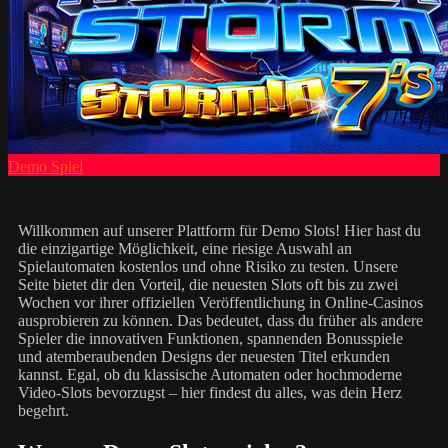
Demo Spiel
Willkommen auf unserer Plattform für Demo Slots! Hier hast du
die einzigartige Möglichkeit, eine riesige Auswahl an
Spielautomaten kostenlos und ohne Risiko zu testen. Unsere
Seite bietet dir den Vorteil, die neuesten Slots oft bis zu zwei
Wochen vor ihrer offiziellen Veröffentlichung in Online-Casinos
ausprobieren zu können. Das bedeutet, dass du früher als andere
Spieler die innovativen Funktionen, spannenden Bonusspiele
und atemberaubenden Designs der neuesten Titel erkunden
kannst. Egal, ob du klassische Automaten oder hochmoderne
Video-Slots bevorzugst – hier findest du alles, was dein Herz
begehrt.