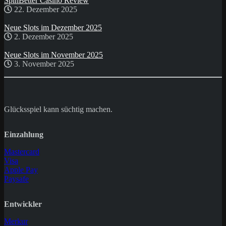
SpinBetter Casino Review
22. Dezember 2025
Neue Slots im Dezember 2025
2. Dezember 2025
Neue Slots im November 2025
3. November 2025
Glücksspiel kann süchtig machen.
Einzahlung
Mastercard
Visa
Apple Pay
Paysafe
Entwickler
Merkur