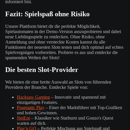
informiert bist.
Fazit: Spielspaß ohne Risiko
Unsere Plattform bietet dir die perfekte Möglichkeit,
Spielautomaten in der Demo-Version auszuprobieren und dabei
neue Lieblingsspiele zu entdecken. Ohne Risiko, ohne
Anmeldung und ohne versteckte Kosten kannst du alle
Funktionen der neuesten Slots testen und dich optimal auf echtes
Spielvergnügen vorbereiten. Probiere es aus und entdecke die
spannenden Welten der Slots!
Die besten Slot-Provider
Wir bieten dir eine breite Auswahl an Slots von führenden
Providern der Branche. Entdecke Spiele von:
Hacksaw Gaming
– Innovativ und spannend mit
einzigartigen Features.
Pragmatic Play
– Einer der Marktführer mit Top-Grafiken
und hohen Gewinnen.
NetEnt
– Klassiker wie Starburst und Gonzo's Quest
warten auf dich.
Play'n GO
– Perfekte Mischung aus Spielspaß und