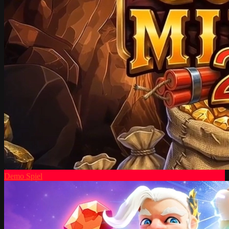
Demo Spiel