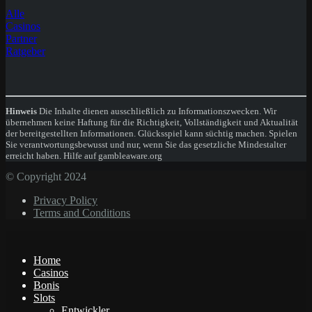
Alle
Casinos
Partner
Ratgeber
Hinweis
Die Inhalte dienen ausschließlich zu Informationszwecken. Wir
übernehmen keine Haftung für die Richtigkeit, Vollständigkeit und Aktualität
der bereitgestellten Informationen. Glücksspiel kann süchtig machen. Spielen
Sie verantwortungsbewusst und nur, wenn Sie das gesetzliche Mindestalter
erreicht haben. Hilfe auf gambleaware.org
© Copyright 2024
Privacy Policy
Terms and Conditions
Home
Casinos
Bonis
Slots
Entwickler