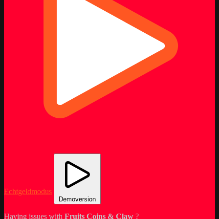
Echtgeldmodus
Demoversion
Having issues with
Fruits Coins & Claw
?