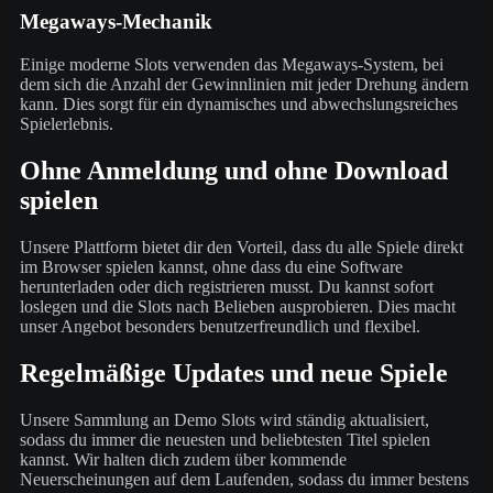
Megaways-Mechanik
Einige moderne Slots verwenden das Megaways-System, bei
dem sich die Anzahl der Gewinnlinien mit jeder Drehung ändern
kann. Dies sorgt für ein dynamisches und abwechslungsreiches
Spielerlebnis.
Ohne Anmeldung und ohne Download
spielen
Unsere Plattform bietet dir den Vorteil, dass du alle Spiele direkt
im Browser spielen kannst, ohne dass du eine Software
herunterladen oder dich registrieren musst. Du kannst sofort
loslegen und die Slots nach Belieben ausprobieren. Dies macht
unser Angebot besonders benutzerfreundlich und flexibel.
Regelmäßige Updates und neue Spiele
Unsere Sammlung an Demo Slots wird ständig aktualisiert,
sodass du immer die neuesten und beliebtesten Titel spielen
kannst. Wir halten dich zudem über kommende
Neuerscheinungen auf dem Laufenden, sodass du immer bestens