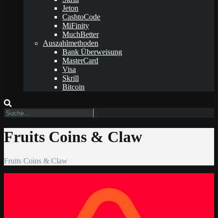
Jeton
CashtoCode
MiFinity
MuchBetter
Auszahlmethoden
Bank Überweisung
MasterCard
Visa
Skrill
Bitcoin
Fruits Coins & Claw
Fruits Coins & Claw