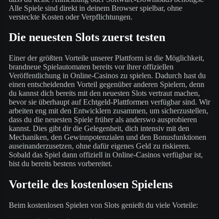
Alle Spiele sind direkt in deinem Browser spielbar, ohne
versteckte Kosten oder Verpflichtungen.
Die neuesten Slots zuerst testen
Einer der größten Vorteile unserer Plattform ist die Möglichkeit,
brandneue Spielautomaten bereits vor ihrer offiziellen
Veröffentlichung in Online-Casinos zu spielen. Dadurch hast du
einen entscheidenden Vorteil gegenüber anderen Spielern, denn
du kannst dich bereits mit den neuesten Slots vertraut machen,
bevor sie überhaupt auf Echtgeld-Plattformen verfügbar sind. Wir
arbeiten eng mit den Entwicklern zusammen, um sicherzustellen,
dass du die neuesten Spiele früher als anderswo ausprobieren
kannst. Dies gibt dir die Gelegenheit, dich intensiv mit den
Mechaniken, den Gewinnpotenzialen und den Bonusfunktionen
auseinanderzusetzen, ohne dafür eigenes Geld zu riskieren.
Sobald das Spiel dann offiziell in Online-Casinos verfügbar ist,
bist du bereits bestens vorbereitet.
Vorteile des kostenlosen Spielens
Beim kostenlosen Spielen von Slots genießt du viele Vorteile: