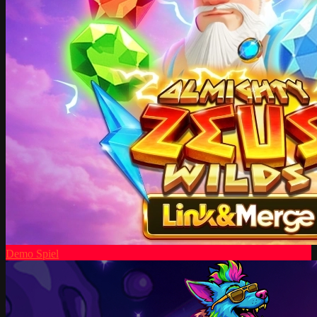
Demo Spiel