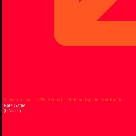
Sicher dir einen 100% Bonus bis 500€ und spiele Fruit Empire
Rate Game
(
0
Votes)