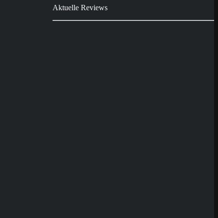
Aktuelle Reviews