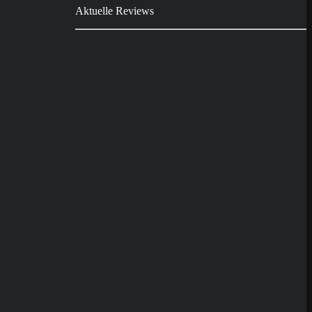
Aktuelle Reviews