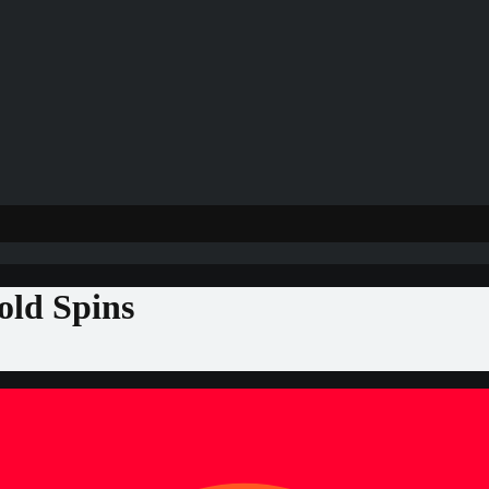
old Spins