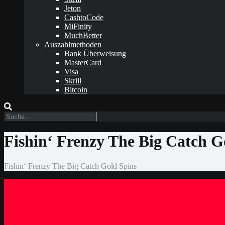
Jeton
CashtoCode
MiFinity
MuchBetter
Auszahlmethoden
Bank Überweisung
MasterCard
Visa
Skrill
Bitcoin
Fishin‘ Frenzy The Big Catch G
Fishin‘ Frenzy The Big Catch Gold Spins