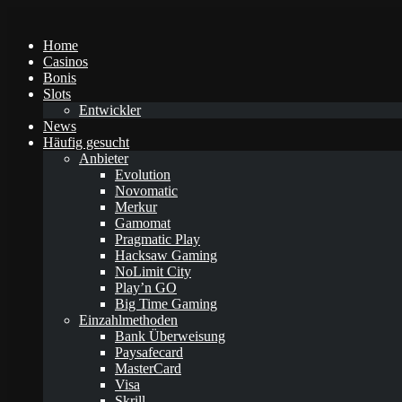
Home
Casinos
Bonis
Slots
Entwickler
News
Häufig gesucht
Anbieter
Evolution
Novomatic
Merkur
Gamomat
Pragmatic Play
Hacksaw Gaming
NoLimit City
Play’n GO
Big Time Gaming
Einzahlmethoden
Bank Überweisung
Paysafecard
MasterCard
Visa
Skrill