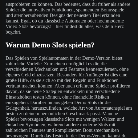
ausprobieren zu können. Das bedeutet, dass du früher als andere
Spieler die innovativen Funktionen, spannenden Bonusspiele
und atemberaubenden Designs der neuesten Titel erkunden
kannst. Egal, ob du klassische Automaten oder hochmoderne
Video-Slots bevorzugst – hier findest du alles, was dein Herz
begehrt.
Warum Demo Slots spielen?
Das Spielen von Spielautomaten in der Demo-Version bietet
zahlreiche Vorteile. Zum einen ermöglicht es dir, die
verschiedenen Mechaniken und Features kennenzulernen, ohne
eigenes Geld einzusetzen. Besonders für Anfänger ist dies eine
große Hilfe, da sie sich so mit den Regeln und Funktionen
vertraut machen können. Aber auch erfahrene Spieler profitieren
davon, da sie neue Strategien entwickeln und verschiedene
Einsatzhöhen testen können, ohne finanzielle Risiken
einzugehen. Darüber hinaus geben Demo Slots dir die
Gelegenheit, herauszufinden, welche Art von Automatenspiel am
besten zu deinem persönlichen Geschmack passt. Manche
Spieler bevorzugen klassische Slots mit wenigen Walzen und
einfachen Symbolen, während andere moderne Slots mit
zahlreichen Features und komplizierten Bonusmechaniken
bevorzugen. Durch das Testen in der Demo-Version kannst du