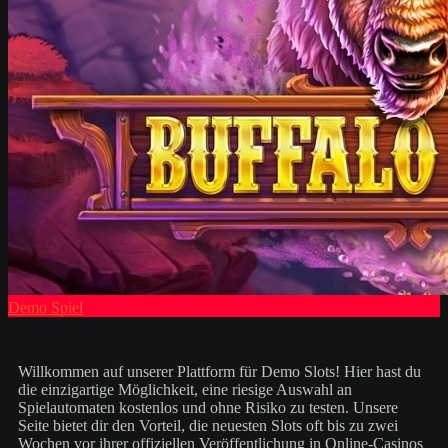
Demo Spiel
Willkommen auf unserer Plattform für Demo Slots! Hier hast du
die einzigartige Möglichkeit, eine riesige Auswahl an
Spielautomaten kostenlos und ohne Risiko zu testen. Unsere
Seite bietet dir den Vorteil, die neuesten Slots oft bis zu zwei
Wochen vor ihrer offiziellen Veröffentlichung in Online-Casinos