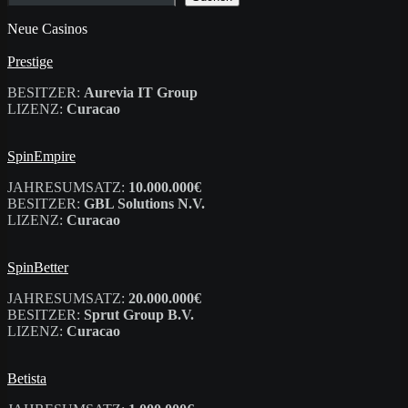
Neue Casinos
Prestige
BESITZER:
Aurevia IT Group
LIZENZ:
Curacao
SpinEmpire
JAHRESUMSATZ:
10.000.000€
BESITZER:
GBL Solutions N.V.
LIZENZ:
Curacao
SpinBetter
JAHRESUMSATZ:
20.000.000€
BESITZER:
Sprut Group B.V.
LIZENZ:
Curacao
Betista