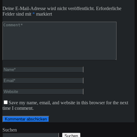
Deine E-Mail-Adresse wird nicht veröffentlicht.
Erforderliche
Felder sind mit
*
markiert
Save my name, email, and website in this browser for the next
time I comment.
Suchen
Suchen