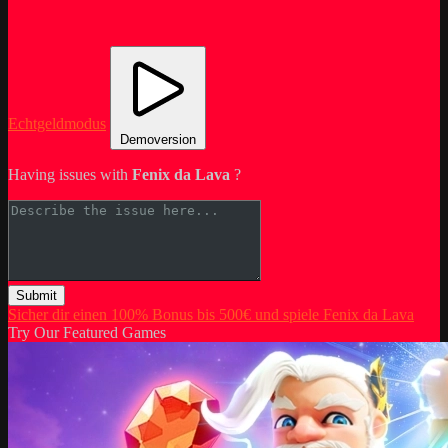
Echtgeldmodus
Demoversion
Having issues with
Fenix da Lava
?
Submit
Sicher dir einen 100% Bonus bis 500€ und spiele Fenix da Lava
Try Our Featured Games