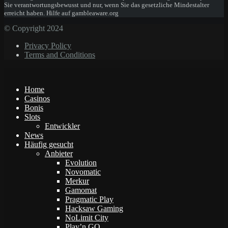
Sie verantwortungsbewusst und nur, wenn Sie das gesetzliche Mindestalter
erreicht haben. Hilfe auf gambleaware.org
© Copyright 2024
Privacy Policy
Terms and Conditions
Home
Casinos
Bonis
Slots
Entwickler
News
Häufig gesucht
Anbieter
Evolution
Novomatic
Merkur
Gamomat
Pragmatic Play
Hacksaw Gaming
NoLimit City
Play’n GO