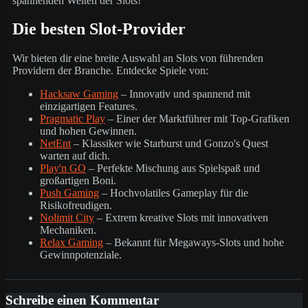
spannenden Welten der Slots!
Die besten Slot-Provider
Wir bieten dir eine breite Auswahl an Slots von führenden
Providern der Branche. Entdecke Spiele von:
Hacksaw Gaming
– Innovativ und spannend mit
einzigartigen Features.
Pragmatic Play
– Einer der Marktführer mit Top-Grafiken
und hohen Gewinnen.
NetEnt
– Klassiker wie Starburst und Gonzo's Quest
warten auf dich.
Play'n GO
– Perfekte Mischung aus Spielspaß und
großartigen Boni.
Push Gaming
– Hochvolatiles Gameplay für die
Risikofreudigen.
Nolimit City
– Extrem kreative Slots mit innovativen
Mechaniken.
Relax Gaming
– Bekannt für Megaways-Slots und hohe
Gewinnpotenziale.
Schreibe einen Kommentar