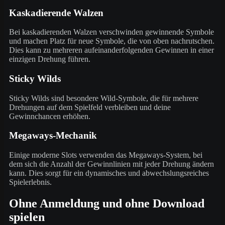
Kaskadierende Walzen
Bei kaskadierenden Walzen verschwinden gewinnende Symbole
und machen Platz für neue Symbole, die von oben nachrutschen.
Dies kann zu mehreren aufeinanderfolgenden Gewinnen in einer
einzigen Drehung führen.
Sticky Wilds
Sticky Wilds sind besondere Wild-Symbole, die für mehrere
Drehungen auf dem Spielfeld verbleiben und deine
Gewinnchancen erhöhen.
Megaways-Mechanik
Einige moderne Slots verwenden das Megaways-System, bei
dem sich die Anzahl der Gewinnlinien mit jeder Drehung ändern
kann. Dies sorgt für ein dynamisches und abwechslungsreiches
Spielerlebnis.
Ohne Anmeldung und ohne Download
spielen