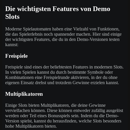
Die wichtigsten Features von Demo
Slots
Moderne Spielautomaten haben eine Vielzahl von Funktionen,
die das Spielerlebnis noch spannender machen. Hier sind einige
der wichtigsten Features, die du in den Demo-Versionen testen
kannst:
Freispiele
Freispiele sind eines der beliebtesten Features in modernen Slots.
In vielen Spielen kannst du durch bestimmte Symbole oder
Kombinationen eine Freispielrunde aktivieren, in der du ohne
eigenen Einsatz drehst und trotzdem Gewinne erzielen kannst.
Multiplikatoren
Einige Slots bieten Multiplikatoren, die deine Gewinne
vervielfachen können. Diese können entweder zufällig ausgelöst
werden oder Teil eines Bonusspiels sein. Indem du die Demo-
Version spielst, kannst du herausfinden, welche Slots besonders
hohe Multiplikatoren bieten.