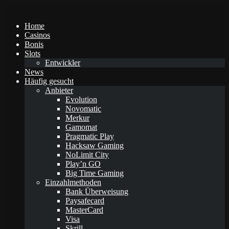
Home
Casinos
Bonis
Slots
Entwickler
News
Häufig gesucht
Anbieter
Evolution
Novomatic
Merkur
Gamomat
Pragmatic Play
Hacksaw Gaming
NoLimit City
Play’n GO
Big Time Gaming
Einzahlmethoden
Bank Überweisung
Paysafecard
MasterCard
Visa
Skrill