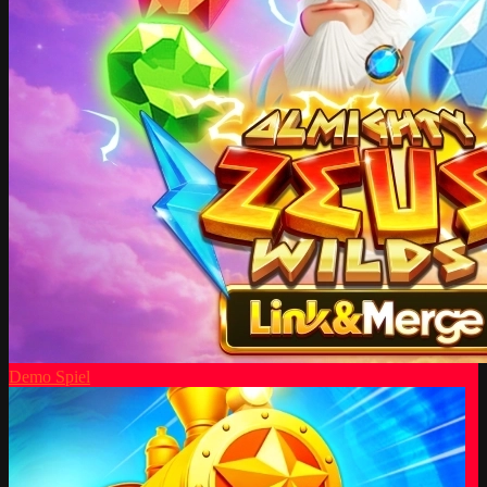
Demo Spiel