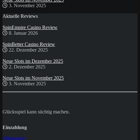
3. November 2025
Aktuelle Reviews
SpinEmpire Casino Review
8. Januar 2026
SpinBetter Casino Review
22. Dezember 2025
Neue Slots im Dezember 2025
2. Dezember 2025
Neue Slots im November 2025
3. November 2025
Glücksspiel kann süchtig machen.
Einzahlung
Mastercard