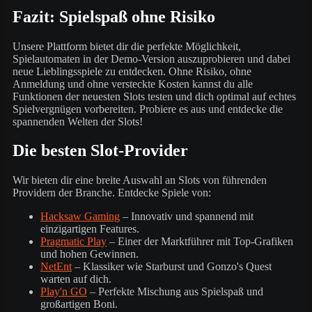
Fazit: Spielspaß ohne Risiko
Unsere Plattform bietet dir die perfekte Möglichkeit,
Spielautomaten in der Demo-Version auszuprobieren und dabei
neue Lieblingsspiele zu entdecken. Ohne Risiko, ohne
Anmeldung und ohne versteckte Kosten kannst du alle
Funktionen der neuesten Slots testen und dich optimal auf echtes
Spielvergnügen vorbereiten. Probiere es aus und entdecke die
spannenden Welten der Slots!
Die besten Slot-Provider
Wir bieten dir eine breite Auswahl an Slots von führenden
Providern der Branche. Entdecke Spiele von:
Hacksaw Gaming
– Innovativ und spannend mit
einzigartigen Features.
Pragmatic Play
– Einer der Marktführer mit Top-Grafiken
und hohen Gewinnen.
NetEnt
– Klassiker wie Starburst und Gonzo's Quest
warten auf dich.
Play'n GO
– Perfekte Mischung aus Spielspaß und
großartigen Boni.