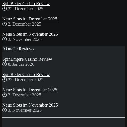
SpinBetter Casino Review
22. Dezember 2025
Neue Slots im Dezember 2025
2. Dezember 2025
Neue Slots im November 2025
3. November 2025
Aktuelle Reviews
SpinEmpire Casino Review
8. Januar 2026
SpinBetter Casino Review
22. Dezember 2025
Neue Slots im Dezember 2025
2. Dezember 2025
Neue Slots im November 2025
3. November 2025