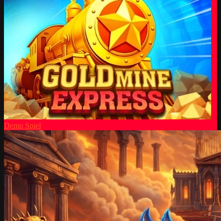
Demo Spiel