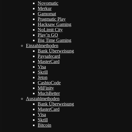
Novomatic
Merkur
Gamomat
Pragmatic Play
Hacksaw Gaming
NoLimit City
Play’n GO
Big Time Gaming
Einzahlmethoden
Bank Überweisung
Paysafecard
MasterCard
Visa
Skrill
Jeton
CashtoCode
MiFinity
MuchBetter
Auszahlmethoden
Bank Überweisung
MasterCard
Visa
Skrill
Bitcoin