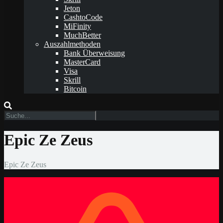
Jeton
CashtoCode
MiFinity
MuchBetter
Auszahlmethoden
Bank Überweisung
MasterCard
Visa
Skrill
Bitcoin
Epic Ze Zeus
Epic Ze Zeus