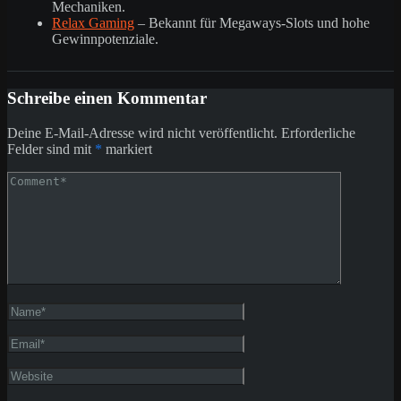
Mechaniken.
Relax Gaming
– Bekannt für Megaways-Slots und hohe
Gewinnpotenziale.
Schreibe einen Kommentar
Deine E-Mail-Adresse wird nicht veröffentlicht.
Erforderliche
Felder sind mit
*
markiert