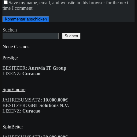
Save my name, email, and website in this browser for the next
time I comment.
Suchen
Suchen
Neue Casinos
Prestige
BESITZER:
Aurevia IT Group
LIZENZ:
Curacao
SpinEmpire
JAHRESUMSATZ:
10.000.000€
BESITZER:
GBL Solutions N.V.
LIZENZ:
Curacao
SpinBetter