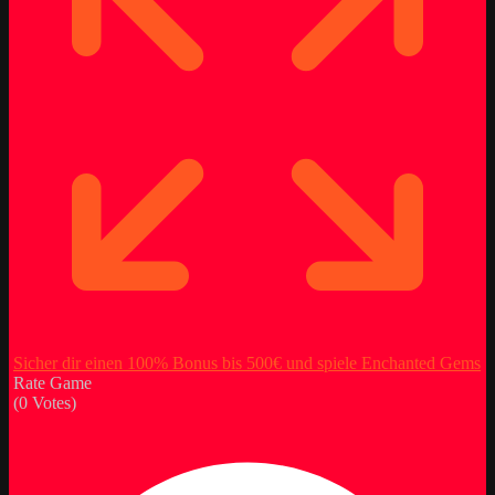
Sicher dir einen 100% Bonus bis 500€ und spiele Enchanted Gems
Rate Game
(
0
Votes)