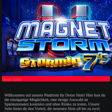
Demo Spiel
Willkommen auf unserer Plattform für Demo Slots! Hier hast du
die einzigartige Möglichkeit, eine riesige Auswahl an
Spielautomaten kostenlos und ohne Risiko zu testen. Unsere
Seite bietet dir den Vorteil, die neuesten Slots oft bis zu zwei