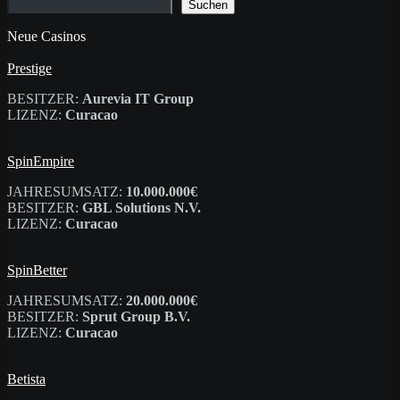
Suchen
Neue Casinos
Prestige
BESITZER:
Aurevia IT Group
LIZENZ:
Curacao
SpinEmpire
JAHRESUMSATZ:
10.000.000€
BESITZER:
GBL Solutions N.V.
LIZENZ:
Curacao
SpinBetter
JAHRESUMSATZ:
20.000.000€
BESITZER:
Sprut Group B.V.
LIZENZ:
Curacao
Betista