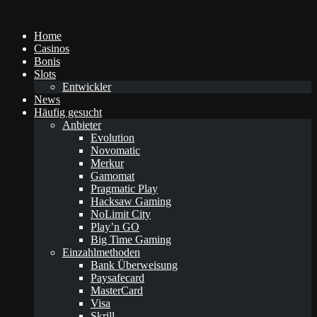
Home
Casinos
Bonis
Slots
Entwickler
News
Häufig gesucht
Anbieter
Evolution
Novomatic
Merkur
Gamomat
Pragmatic Play
Hacksaw Gaming
NoLimit City
Play’n GO
Big Time Gaming
Einzahlmethoden
Bank Überweisung
Paysafecard
MasterCard
Visa
Skrill