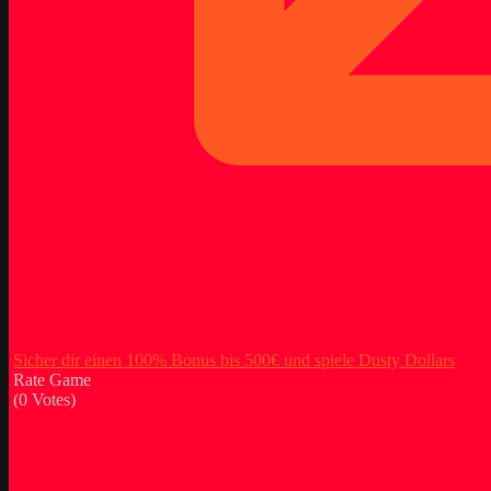
Sicher dir einen 100% Bonus bis 500€ und spiele Dusty Dollars
Rate Game
(
0
Votes)