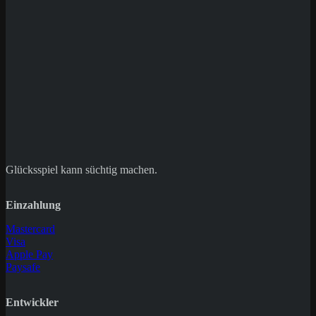
Save my name, email, and website in this
browser for the next time I comment.
Glücksspiel kann süchtig machen.
Einzahlung
Mastercard
Visa
Apple Pay
Paysafe
Entwickler