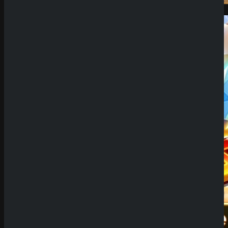
Demo Spiel