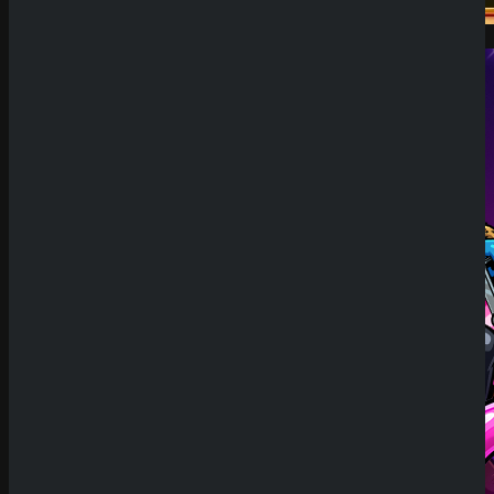
Demo Spiel