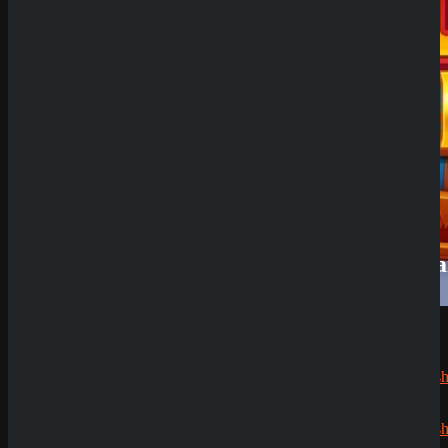
Dezember
2025
Neue
Slots im
November
2025
Neue
Slots im
Oktober
2025
Neueste
Kommenta
Alex
zu
Dazard
rami
zu
CryptoRus
Jens
zu
CryptoRush
200% bis