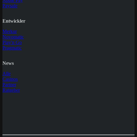
Apple Pay
Paysafe
Entwickler
Merkur
Novomatic
Play'n Go
Pragmatic
News
Alle
Casinos
Partner
Ratgeber