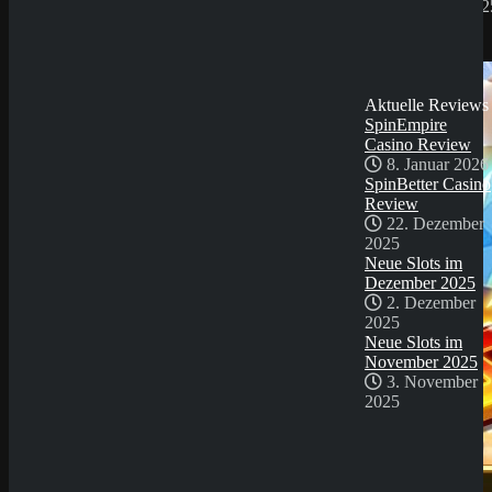
2. Dezember 202
Sicher dir einen 100% Bonus bis 500€ und spiele
Neue Slots im
Dragons Path to Riches
November 2025
Try Our Featured Games
3. November
2025
Aktuelle Reviews
SpinEmpire
Casino Review
8. Januar 2026
SpinBetter Casino
Review
22. Dezember
2025
Neue Slots im
Dezember 2025
2. Dezember
2025
Neue Slots im
November 2025
3. November
2025