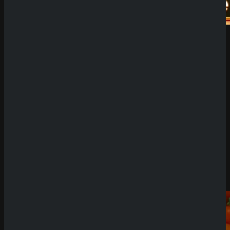
Demo Spiel
Demo Spiel