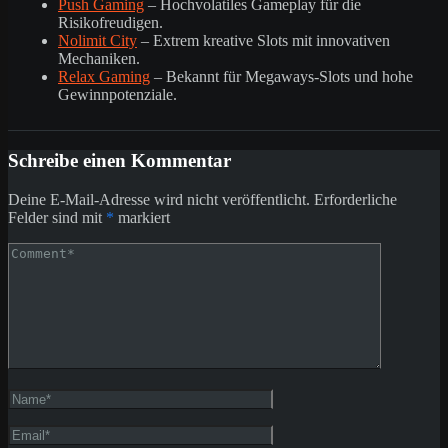
Push Gaming
– Hochvolatiles Gameplay für die
Risikofreudigen.
Nolimit City
– Extrem kreative Slots mit innovativen
Mechaniken.
Relax Gaming
– Bekannt für Megaways-Slots und hohe
Gewinnpotenziale.
Schreibe einen Kommentar
Deine E-Mail-Adresse wird nicht veröffentlicht.
Erforderliche
Felder sind mit
*
markiert