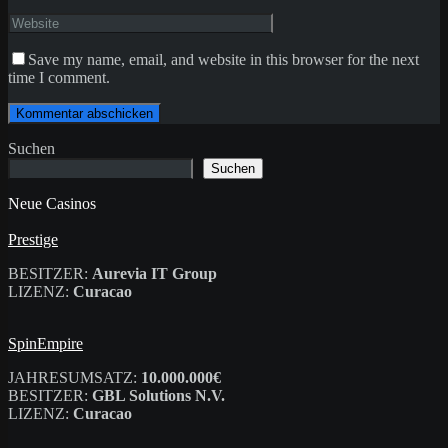
Save my name, email, and website in this browser for the next
time I comment.
Suchen
Suchen
Neue Casinos
Prestige
BESITZER:
Aurevia IT Group
LIZENZ:
Curacao
SpinEmpire
JAHRESUMSATZ:
10.000.000€
BESITZER:
GBL Solutions N.V.
LIZENZ:
Curacao