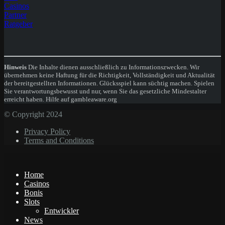
Casinos
Partner
Ratgeber
Hinweis
Die Inhalte dienen ausschließlich zu Informationszwecken. Wir
übernehmen keine Haftung für die Richtigkeit, Vollständigkeit und Aktualität
der bereitgestellten Informationen. Glücksspiel kann süchtig machen. Spielen
Sie verantwortungsbewusst und nur, wenn Sie das gesetzliche Mindestalter
erreicht haben. Hilfe auf gambleaware.org
© Copyright 2024
Privacy Policy
Terms and Conditions
Home
Casinos
Bonis
Slots
Entwickler
News