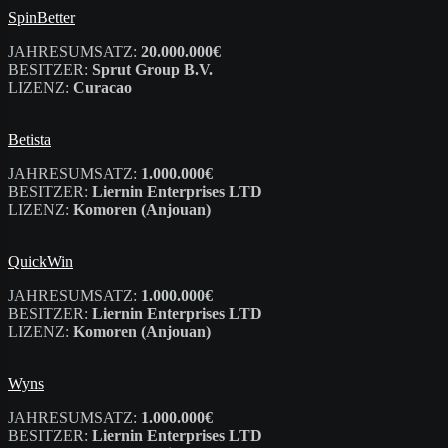
SpinBetter
JAHRESUMSATZ:
20.000.000€
BESITZER:
Sprut Group B.V.
LIZENZ:
Curacao
Betista
JAHRESUMSATZ:
1.000.000€
BESITZER:
Liernin Enterprises LTD
LIZENZ:
Komoren (Anjouan)
QuickWin
JAHRESUMSATZ:
1.000.000€
BESITZER:
Liernin Enterprises LTD
LIZENZ:
Komoren (Anjouan)
Wyns
JAHRESUMSATZ:
1.000.000€
BESITZER:
Liernin Enterprises LTD