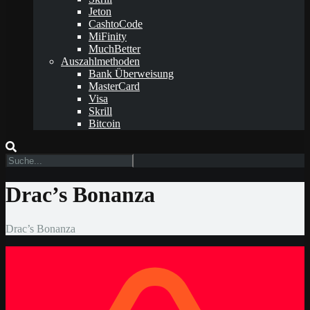
Jeton
CashtoCode
MiFinity
MuchBetter
Auszahlmethoden
Bank Überweisung
MasterCard
Visa
Skrill
Bitcoin
Drac’s Bonanza
Drac’s Bonanza