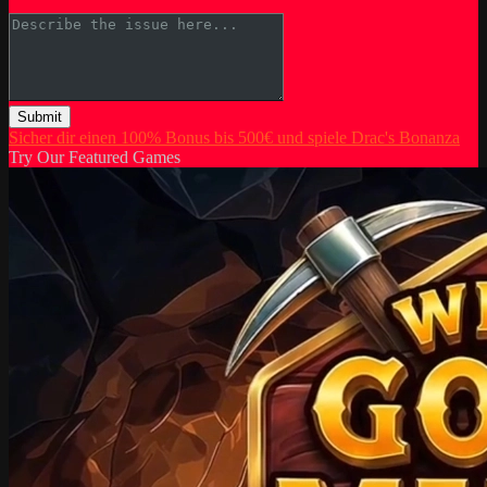
Submit
Sicher dir einen 100% Bonus bis 500€ und spiele Drac's Bonanza
Try Our Featured Games