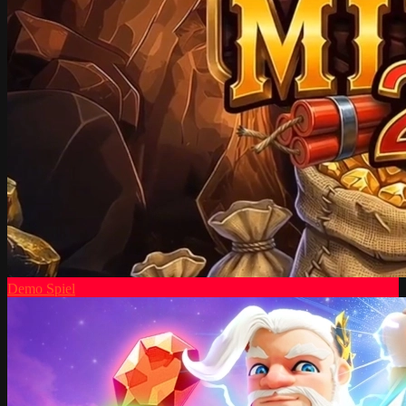
Demo Spiel