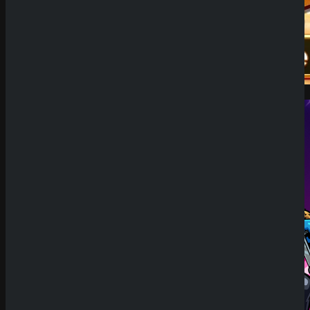
Demo Spiel