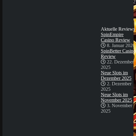
2. Dezember 202
Neue Slots im
November 2025
3. November
2025
Aktuelle Reviews
SpinEmpire
Casino Review
8. Januar 2026
SpinBetter Casino
Review
22. Dezember
2025
Neue Slots im
Dezember 2025
2. Dezember
2025
Neue Slots im
November 2025
3. November
2025