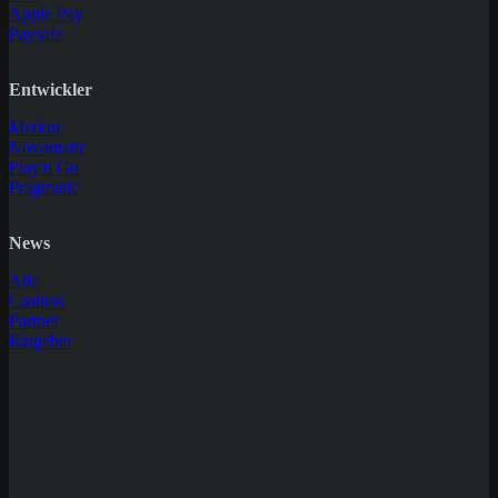
Apple Pay
Paysafe
Entwickler
Merkur
Novomatic
Play'n Go
Pragmatic
News
Alle
Casinos
Partner
Ratgeber