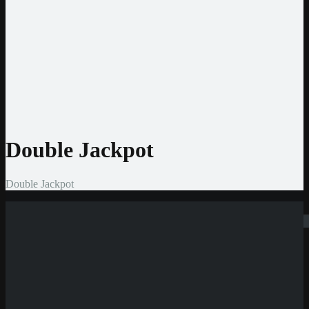
Jeton
CashtoCode
MiFinity
MuchBetter
Auszahlmethoden
Bank Überweisung
MasterCard
Visa
Skrill
Bitcoin
Double Jackpot
Double Jackpot
Suchen
Neue Casinos