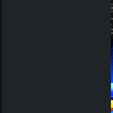
JAHRESUMSATZ:
JAHRES
1.000.000€
1.000.00
BESITZER:
BESITZE
Liernin
Liernin
Enterprises
Enterpri
LTD
LTD
LIZENZ:
LIZENZ:
Komoren
Komore
(Anjouan)
(Anjoua
Neueste
Beiträge
SpinEmpir
e Casino
Review
SpinBetter
Casino
Review
Neue
Slots im