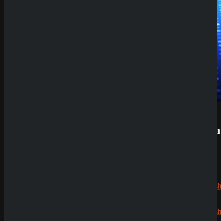
Dezember
2025
Neue
Slots im
November
2025
Neue
Slots im
Oktober
2025
Neueste
Kommenta
Alex
zu
Dazard
rami
zu
CryptoRus
Jens
zu
CryptoRush
200% bis