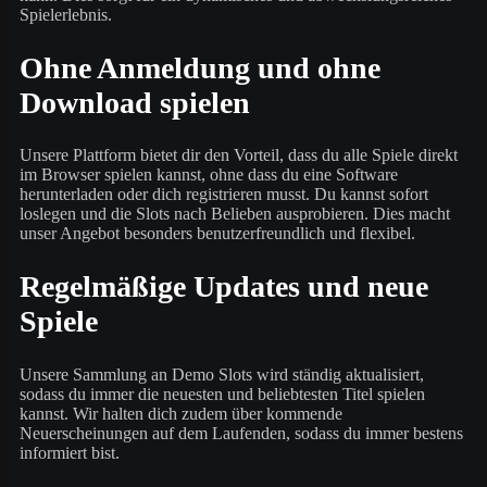
Spielerlebnis.
Ohne Anmeldung und ohne
Download spielen
Unsere Plattform bietet dir den Vorteil, dass du alle Spiele direkt
im Browser spielen kannst, ohne dass du eine Software
herunterladen oder dich registrieren musst. Du kannst sofort
loslegen und die Slots nach Belieben ausprobieren. Dies macht
unser Angebot besonders benutzerfreundlich und flexibel.
Regelmäßige Updates und neue
Spiele
Unsere Sammlung an Demo Slots wird ständig aktualisiert,
sodass du immer die neuesten und beliebtesten Titel spielen
kannst. Wir halten dich zudem über kommende
Neuerscheinungen auf dem Laufenden, sodass du immer bestens
informiert bist.