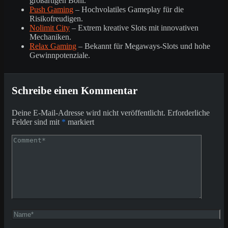
großartigen Boni.
Push Gaming
– Hochvolatiles Gameplay für die
Risikofreudigen.
Nolimit City
– Extrem kreative Slots mit innovativen
Mechaniken.
Relax Gaming
– Bekannt für Megaways-Slots und hohe
Gewinnpotenziale.
Schreibe einen Kommentar
Deine E-Mail-Adresse wird nicht veröffentlicht.
Erforderliche
Felder sind mit
*
markiert