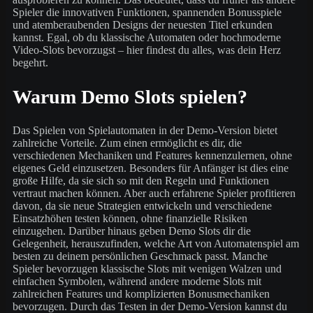
Spieler die innovativen Funktionen, spannenden Bonusspiele
und atemberaubenden Designs der neuesten Titel erkunden
kannst. Egal, ob du klassische Automaten oder hochmoderne
Video-Slots bevorzugst – hier findest du alles, was dein Herz
begehrt.
Warum Demo Slots spielen?
Das Spielen von Spielautomaten in der Demo-Version bietet
zahlreiche Vorteile. Zum einen ermöglicht es dir, die
verschiedenen Mechaniken und Features kennenzulernen, ohne
eigenes Geld einzusetzen. Besonders für Anfänger ist dies eine
große Hilfe, da sie sich so mit den Regeln und Funktionen
vertraut machen können. Aber auch erfahrene Spieler profitieren
davon, da sie neue Strategien entwickeln und verschiedene
Einsatzhöhen testen können, ohne finanzielle Risiken
einzugehen. Darüber hinaus geben Demo Slots dir die
Gelegenheit, herauszufinden, welche Art von Automatenspiel am
besten zu deinem persönlichen Geschmack passt. Manche
Spieler bevorzugen klassische Slots mit wenigen Walzen und
einfachen Symbolen, während andere moderne Slots mit
zahlreichen Features und komplizierten Bonusmechaniken
bevorzugen. Durch das Testen in der Demo-Version kannst du