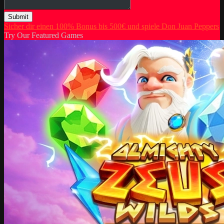
Submit
Sicher dir einen 100% Bonus bis 500€ und spiele Don Juan Peppers
Try Our Featured Games