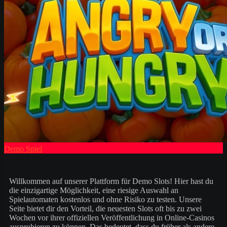
Demo Spiel
Willkommen auf unserer Plattform für Demo Slots! Hier hast du
die einzigartige Möglichkeit, eine riesige Auswahl an
Spielautomaten kostenlos und ohne Risiko zu testen. Unsere
Seite bietet dir den Vorteil, die neuesten Slots oft bis zu zwei
Wochen vor ihrer offiziellen Veröffentlichung in Online-Casinos
ausprobieren zu können. Das bedeutet, dass du früher als andere