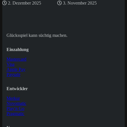
2. Dezember 2025
3. November 2025
Glücksspiel kann süchtig machen.
Einzahlung
Mastercard
Visa
Apple Pay
Paysafe
Entwickler
Merkur
Novomatic
Play'n Go
Pragmatic