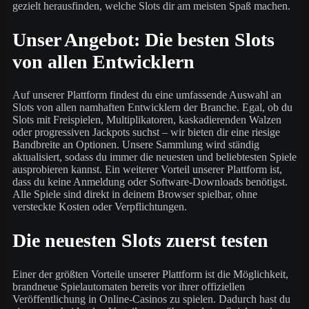
gezielt herausfinden, welche Slots dir am meisten Spaß machen.
Unser Angebot: Die besten Slots
von allen Entwicklern
Auf unserer Plattform findest du eine umfassende Auswahl an
Slots von allen namhaften Entwicklern der Branche. Egal, ob du
Slots mit Freispielen, Multiplikatoren, kaskadierenden Walzen
oder progressiven Jackpots suchst – wir bieten dir eine riesige
Bandbreite an Optionen. Unsere Sammlung wird ständig
aktualisiert, sodass du immer die neuesten und beliebtesten Spiele
ausprobieren kannst. Ein weiterer Vorteil unserer Plattform ist,
dass du keine Anmeldung oder Software-Downloads benötigst.
Alle Spiele sind direkt in deinem Browser spielbar, ohne
versteckte Kosten oder Verpflichtungen.
Die neuesten Slots zuerst testen
Einer der größten Vorteile unserer Plattform ist die Möglichkeit,
brandneue Spielautomaten bereits vor ihrer offiziellen
Veröffentlichung in Online-Casinos zu spielen. Dadurch hast du