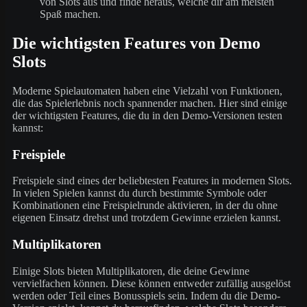
von Slots aus und finde heraus, welche dir am meisten
Spaß machen.
Die wichtigsten Features von Demo
Slots
Moderne Spielautomaten haben eine Vielzahl von Funktionen,
die das Spielerlebnis noch spannender machen. Hier sind einige
der wichtigsten Features, die du in den Demo-Versionen testen
kannst:
Freispiele
Freispiele sind eines der beliebtesten Features in modernen Slots.
In vielen Spielen kannst du durch bestimmte Symbole oder
Kombinationen eine Freispielrunde aktivieren, in der du ohne
eigenen Einsatz drehst und trotzdem Gewinne erzielen kannst.
Multiplikatoren
Einige Slots bieten Multiplikatoren, die deine Gewinne
vervielfachen können. Diese können entweder zufällig ausgelöst
werden oder Teil eines Bonusspiels sein. Indem du die Demo-