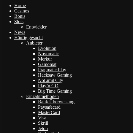
Home
Casinos
Bonis
Slots
Entwickler
News
Häufig gesucht
Anbieter
Evolution
Novomatic
Merkur
Gamomat
Pragmatic Play
Hacksaw Gaming
NoLimit City
Play’n GO
Big Time Gaming
Einzahlmethoden
Bank Überweisung
Paysafecard
MasterCard
Visa
Skrill
Jeton