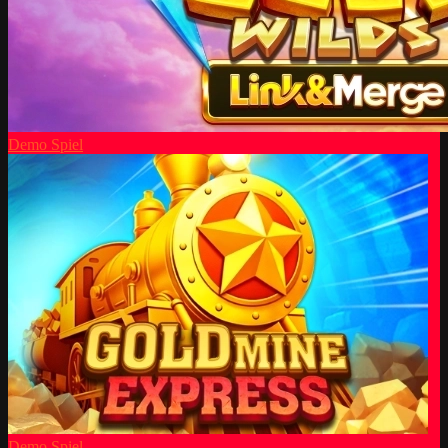
Demo Spiel
Demo Spiel