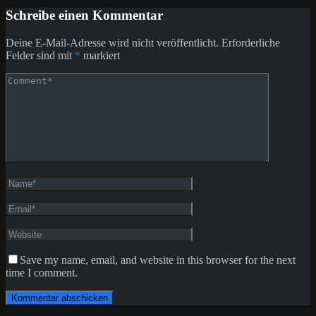
Schreibe einen Kommentar
Deine E-Mail-Adresse wird nicht veröffentlicht.
Erforderliche
Felder sind mit
*
markiert
Save my name, email, and website in this browser for the next
time I comment.