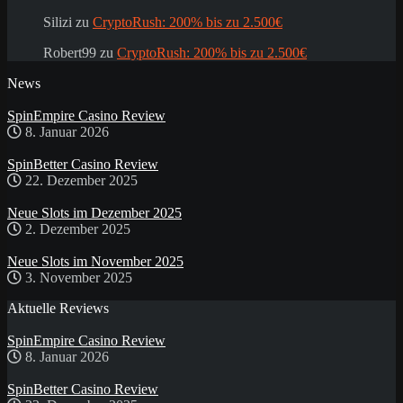
Silizi
zu
CryptoRush: 200% bis zu 2.500€
Robert99
zu
CryptoRush: 200% bis zu 2.500€
News
SpinEmpire Casino Review
8. Januar 2026
SpinBetter Casino Review
22. Dezember 2025
Neue Slots im Dezember 2025
2. Dezember 2025
Neue Slots im November 2025
3. November 2025
Aktuelle Reviews
SpinEmpire Casino Review
8. Januar 2026
SpinBetter Casino Review