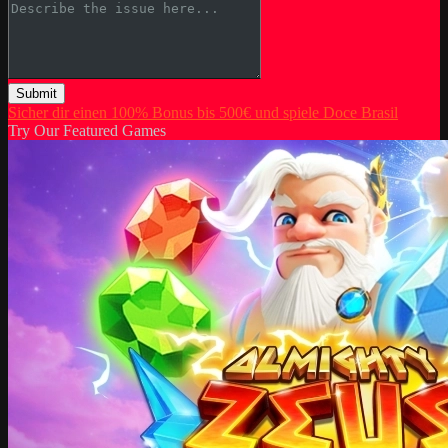
Submit
Sicher dir einen 100% Bonus bis 500€ und spiele Doce Brasil
Try Our Featured Games