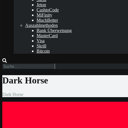
Jeton
CashtoCode
MiFinity
MuchBetter
Auszahlmethoden
Bank Überweisung
MasterCard
Visa
Skrill
Bitcoin
Dark Horse
Dark Horse