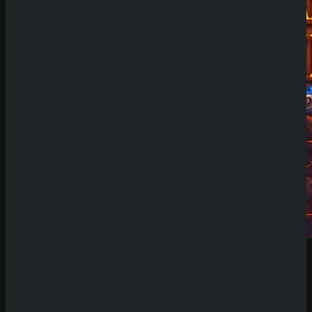
Demo Spiel
Willkommen auf unserer Plattform für Demo
Slots! Hier hast du die einzigartige Möglichkeit,