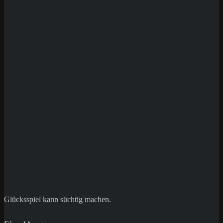
Save my name, email, and website in this
browser for the next time I comment.
Glücksspiel kann süchtig machen.