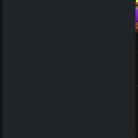
Neueste
Beiträge
SpinEmpir
e Casino