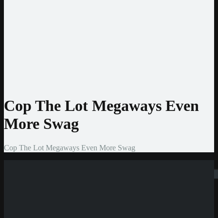
Jeton
CashtoCode
MiFinity
MuchBetter
Auszahlmethoden
Bank Überweisung
MasterCard
Visa
Skrill
Bitcoin
Cop The Lot Megaways Even
More Swag
Cop The Lot Megaways Even More Swag
Suchen
Neue Casinos