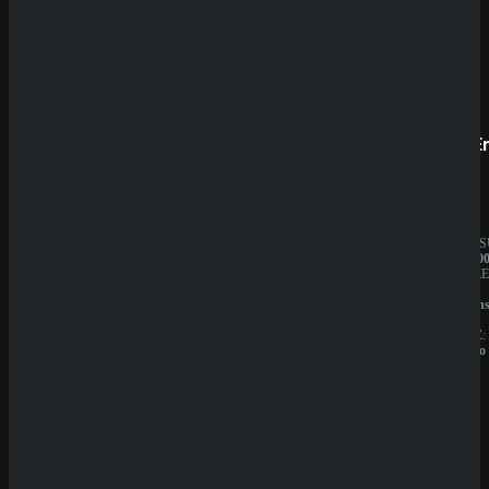
Prestige
SpinE
BESITZER:
JAHRES
Aurevia
10.000.0
IT
BESITZE
Group
GBL
LIZENZ:
Solution
Curacao
N.V.
LIZENZ:
Curacao