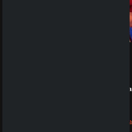
Neue
Slots im
Dezember
2025
Neue
Slots im
November
2025
Neue
Slots im
Oktober
2025
Neueste
Kommenta
Alex
zu
Dazard
rami
zu
CryptoRus
Jens
zu