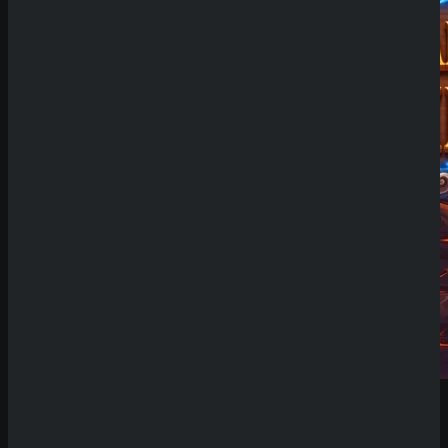
Demo Spiel