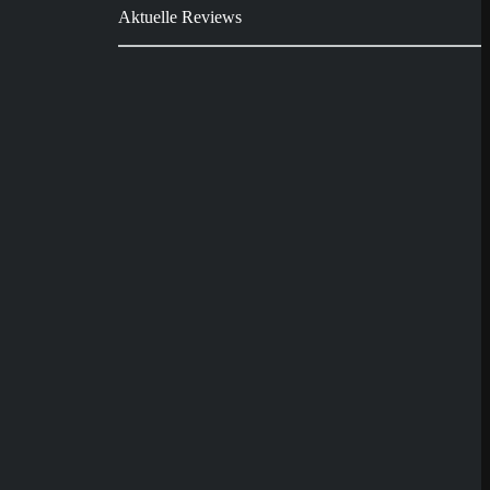
Aktuelle Reviews