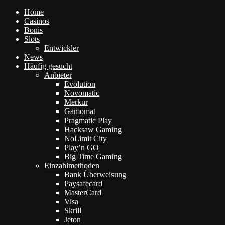
Home
Casinos
Bonis
Slots
Entwickler
News
Häufig gesucht
Anbieter
Evolution
Novomatic
Merkur
Gamomat
Pragmatic Play
Hacksaw Gaming
NoLimit City
Play’n GO
Big Time Gaming
Einzahlmethoden
Bank Überweisung
Paysafecard
MasterCard
Visa
Skrill
Jeton