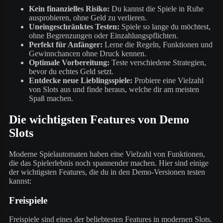
Kein finanzielles Risiko:
Du kannst die Spiele in Ruhe
ausprobieren, ohne Geld zu verlieren.
Uneingeschränktes Testen:
Spiele so lange du möchtest,
ohne Begrenzungen oder Einzahlungspflichten.
Perfekt für Anfänger:
Lerne die Regeln, Funktionen und
Gewinnchancen ohne Druck kennen.
Optimale Vorbereitung:
Teste verschiedene Strategien,
bevor du echtes Geld setzt.
Entdecke neue Lieblingsspiele:
Probiere eine Vielzahl
von Slots aus und finde heraus, welche dir am meisten
Spaß machen.
Die wichtigsten Features von Demo
Slots
Moderne Spielautomaten haben eine Vielzahl von Funktionen,
die das Spielerlebnis noch spannender machen. Hier sind einige
der wichtigsten Features, die du in den Demo-Versionen testen
kannst:
Freispiele
Freispiele sind eines der beliebtesten Features in modernen Slots.