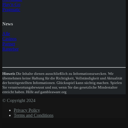
Play'n Go
Pragmatic
News
Alle
Casinos
Partner
Ratgeber
Hinweis
Die Inhalte dienen ausschließlich zu Informationszwecken. Wir
übernehmen keine Haftung für die Richtigkeit, Vollständigkeit und Aktualität
der bereitgestellten Informationen. Glücksspiel kann süchtig machen. Spielen
Sie verantwortungsbewusst und nur, wenn Sie das gesetzliche Mindestalter
erreicht haben. Hilfe auf gambleaware.org
© Copyright 2024
Privacy Policy
Terms and Conditions