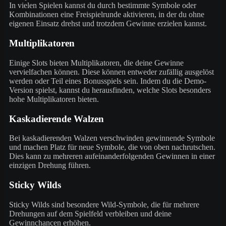
In vielen Spielen kannst du durch bestimmte Symbole oder
Kombinationen eine Freispielrunde aktivieren, in der du ohne
eigenen Einsatz drehst und trotzdem Gewinne erzielen kannst.
Multiplikatoren
Einige Slots bieten Multiplikatoren, die deine Gewinne
vervielfachen können. Diese können entweder zufällig ausgelöst
werden oder Teil eines Bonusspiels sein. Indem du die Demo-
Version spielst, kannst du herausfinden, welche Slots besonders
hohe Multiplikatoren bieten.
Kaskadierende Walzen
Bei kaskadierenden Walzen verschwinden gewinnende Symbole
und machen Platz für neue Symbole, die von oben nachrutschen.
Dies kann zu mehreren aufeinanderfolgenden Gewinnen in einer
einzigen Drehung führen.
Sticky Wilds
Sticky Wilds sind besondere Wild-Symbole, die für mehrere
Drehungen auf dem Spielfeld verbleiben und deine
Gewinnchancen erhöhen.