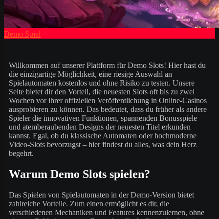
Demo Spiel
Willkommen auf unserer Plattform für Demo Slots! Hier hast du
die einzigartige Möglichkeit, eine riesige Auswahl an
Spielautomaten kostenlos und ohne Risiko zu testen. Unsere
Seite bietet dir den Vorteil, die neuesten Slots oft bis zu zwei
Wochen vor ihrer offiziellen Veröffentlichung in Online-Casinos
ausprobieren zu können. Das bedeutet, dass du früher als andere
Spieler die innovativen Funktionen, spannenden Bonusspiele
und atemberaubenden Designs der neuesten Titel erkunden
kannst. Egal, ob du klassische Automaten oder hochmoderne
Video-Slots bevorzugst – hier findest du alles, was dein Herz
begehrt.
Warum Demo Slots spielen?
Das Spielen von Spielautomaten in der Demo-Version bietet
zahlreiche Vorteile. Zum einen ermöglicht es dir, die
verschiedenen Mechaniken und Features kennenzulernen, ohne