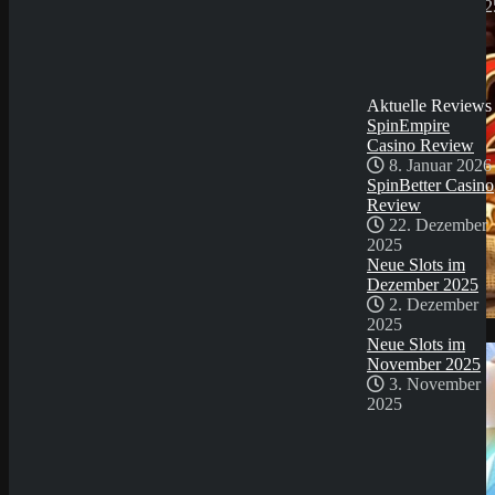
2. Dezember 202
Neue Slots im
November 2025
3. November
2025
Aktuelle Reviews
SpinEmpire
Casino Review
8. Januar 2026
SpinBetter Casino
Review
22. Dezember
2025
Neue Slots im
Dezember 2025
2. Dezember
2025
Demo Spiel
Neue Slots im
November 2025
3. November
2025