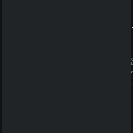
Prestige
SpinE
BESITZER:
JAHRES
Aurevia
10.000.0
IT
BESITZE
Group
GBL
LIZENZ:
Solution
Curacao
N.V.
LIZENZ:
Curacao