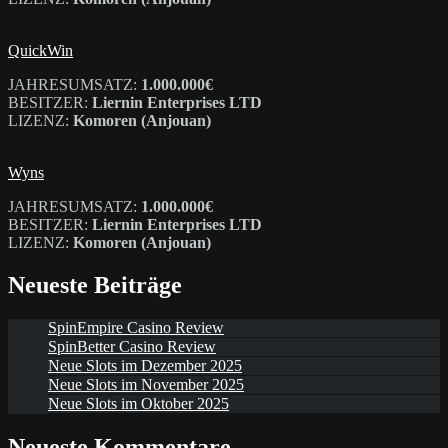
QuickWin
JAHRESUMSATZ:
1.000.000€
BESITZER:
Liernin Enterprises LTD
LIZENZ:
Komoren (Anjouan)
Wyns
JAHRESUMSATZ:
1.000.000€
BESITZER:
Liernin Enterprises LTD
LIZENZ:
Komoren (Anjouan)
Neueste Beiträge
SpinEmpire Casino Review
SpinBetter Casino Review
Neue Slots im Dezember 2025
Neue Slots im November 2025
Neue Slots im Oktober 2025
Neueste Kommentare