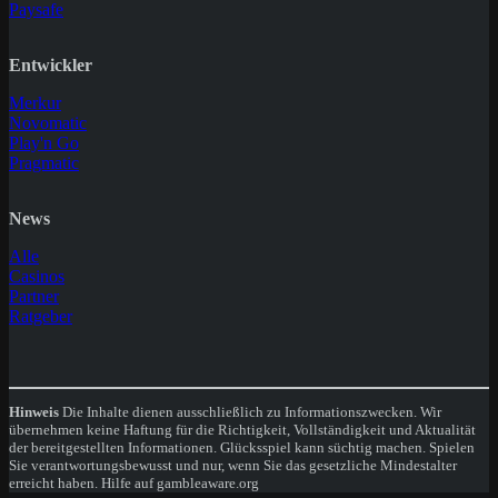
Paysafe
Entwickler
Merkur
Novomatic
Play'n Go
Pragmatic
News
Alle
Casinos
Partner
Ratgeber
Hinweis
Die Inhalte dienen ausschließlich zu Informationszwecken. Wir
übernehmen keine Haftung für die Richtigkeit, Vollständigkeit und Aktualität
der bereitgestellten Informationen. Glücksspiel kann süchtig machen. Spielen
Sie verantwortungsbewusst und nur, wenn Sie das gesetzliche Mindestalter
erreicht haben. Hilfe auf gambleaware.org