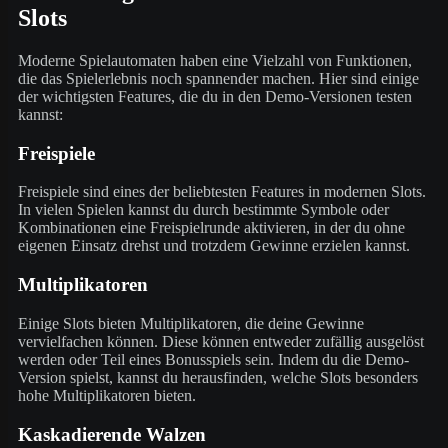
Slots
Moderne Spielautomaten haben eine Vielzahl von Funktionen,
die das Spielerlebnis noch spannender machen. Hier sind einige
der wichtigsten Features, die du in den Demo-Versionen testen
kannst:
Freispiele
Freispiele sind eines der beliebtesten Features in modernen Slots.
In vielen Spielen kannst du durch bestimmte Symbole oder
Kombinationen eine Freispielrunde aktivieren, in der du ohne
eigenen Einsatz drehst und trotzdem Gewinne erzielen kannst.
Multiplikatoren
Einige Slots bieten Multiplikatoren, die deine Gewinne
vervielfachen können. Diese können entweder zufällig ausgelöst
werden oder Teil eines Bonusspiels sein. Indem du die Demo-
Version spielst, kannst du herausfinden, welche Slots besonders
hohe Multiplikatoren bieten.
Kaskadierende Walzen