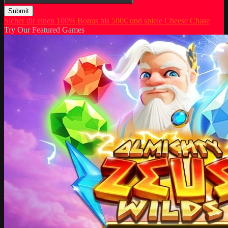
Submit
Sicher dir einen 100% Bonus bis 500€ und spiele Cheese Chase
Try Our Featured Games