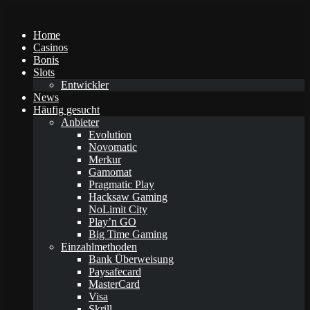
Home
Casinos
Bonis
Slots
Entwickler
News
Häufig gesucht
Anbieter
Evolution
Novomatic
Merkur
Gamomat
Pragmatic Play
Hacksaw Gaming
NoLimit City
Play’n GO
Big Time Gaming
Einzahlmethoden
Bank Überweisung
Paysafecard
MasterCard
Visa
Skrill