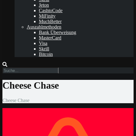
Jeton
CashtoCode
MiFinity
MuchBetter
Auszahlmethoden
Bank Überweisung
MasterCard
Visa
Skrill
Bitcoin
Cheese Chase
Cheese Chase