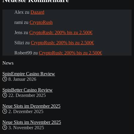
Alex
zu
Dazard
rami
zu
CryptoRush
Jens
zu
CryptoRush: 200% bis zu 2.500€
Silizi
zu
CryptoRush: 200% bis zu 2.500€
Robert99
zu
CryptoRush: 200% bis zu 2.500€
News
SpinEmpire Casino Review
8. Januar 2026
SpinBetter Casino Review
22. Dezember 2025
Neue Slots im Dezember 2025
2. Dezember 2025
Neue Slots im November 2025
3. November 2025