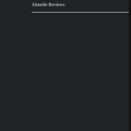
Aktuelle Reviews