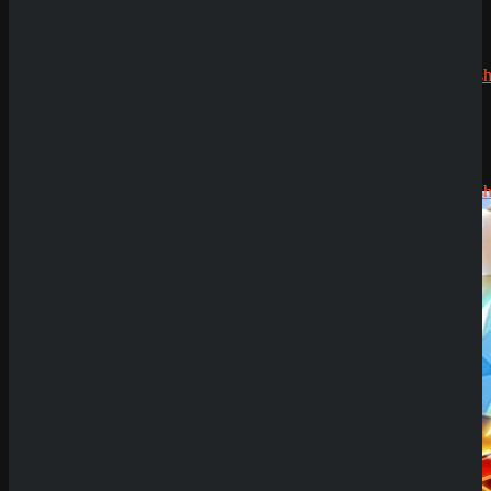
zu 2.500€
Silizi
zu
CryptoRush
200% bis
zu 2.500€
Submit
Sicher dir einen 100% Bonus bis 500€ und spiele
Robert99
Cash Cow
zu
Try Our Featured Games
CryptoRush
200% bis
zu 2.500€
News
SpinEmpire Casino
Review
8. Januar 2026
SpinBetter Casino
Review
22. Dezember
2025
Neue Slots im
Dezember 2025