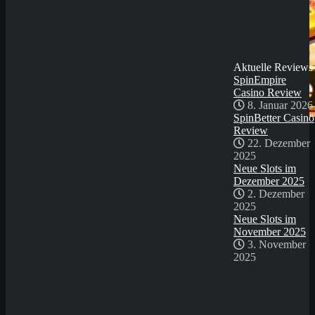
2. Dezember 202
Neue Slots im
November 2025
3. November
2025
Aktuelle Reviews
SpinEmpire
Casino Review
8. Januar 2026
SpinBetter Casino
Demo Spiel
Review
22. Dezember
2025
Neue Slots im
Dezember 2025
2. Dezember
2025
Neue Slots im
November 2025
3. November
2025