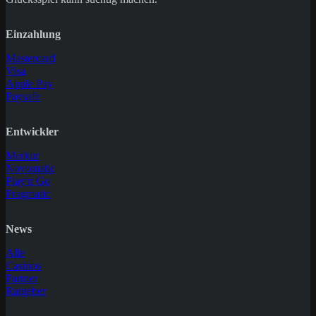
Einzahlung
Mastercard
Visa
Apple Pay
Paysafe
Entwickler
Merkur
Novomatic
Play'n Go
Pragmatic
News
Alle
Casinos
Partner
Ratgeber