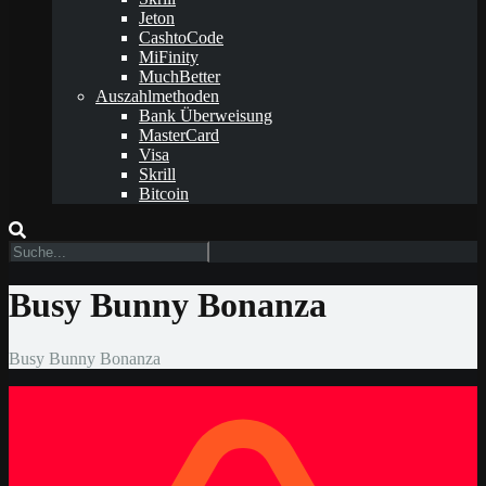
Jeton
CashtoCode
MiFinity
MuchBetter
Auszahlmethoden
Bank Überweisung
MasterCard
Visa
Skrill
Bitcoin
Busy Bunny Bonanza
Busy Bunny Bonanza