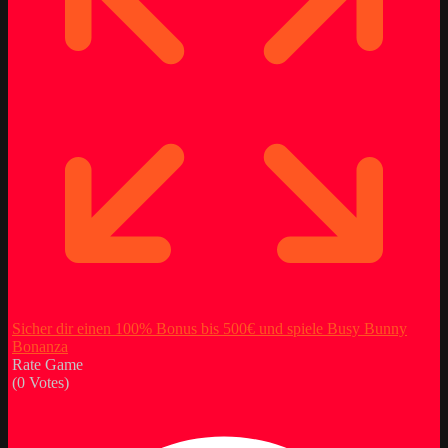
Sicher dir einen 100% Bonus bis 500€ und spiele Busy Bunny
Bonanza
Rate Game
(
0
Votes)