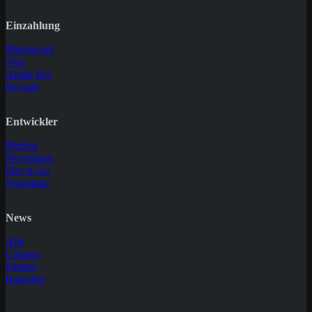
Einzahlung
Mastercard
Visa
Apple Pay
Paysafe
Entwickler
Merkur
Novomatic
Play'n Go
Pragmatic
News
Alle
Casinos
Partner
Ratgeber