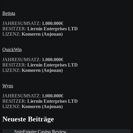
Betista
JAHRESUMSATZ:
1.000.000€
BESITZER:
Liernin Enterprises LTD
LIZENZ:
Komoren (Anjouan)
QuickWin
JAHRESUMSATZ:
1.000.000€
BESITZER:
Liernin Enterprises LTD
LIZENZ:
Komoren (Anjouan)
Wyns
JAHRESUMSATZ:
1.000.000€
BESITZER:
Liernin Enterprises LTD
LIZENZ:
Komoren (Anjouan)
Neueste Beiträge
SpinEmpire Casino Review