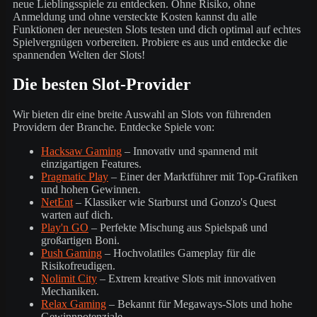
neue Lieblingsspiele zu entdecken. Ohne Risiko, ohne
Anmeldung und ohne versteckte Kosten kannst du alle
Funktionen der neuesten Slots testen und dich optimal auf echtes
Spielvergnügen vorbereiten. Probiere es aus und entdecke die
spannenden Welten der Slots!
Die besten Slot-Provider
Wir bieten dir eine breite Auswahl an Slots von führenden
Providern der Branche. Entdecke Spiele von:
Hacksaw Gaming
– Innovativ und spannend mit
einzigartigen Features.
Pragmatic Play
– Einer der Marktführer mit Top-Grafiken
und hohen Gewinnen.
NetEnt
– Klassiker wie Starburst und Gonzo's Quest
warten auf dich.
Play'n GO
– Perfekte Mischung aus Spielspaß und
großartigen Boni.
Push Gaming
– Hochvolatiles Gameplay für die
Risikofreudigen.
Nolimit City
– Extrem kreative Slots mit innovativen
Mechaniken.
Relax Gaming
– Bekannt für Megaways-Slots und hohe
Gewinnpotenziale.