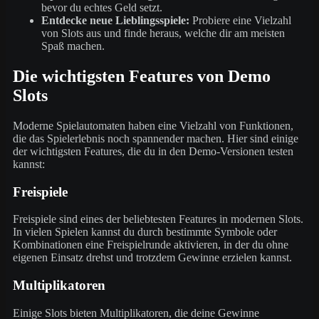
bevor du echtes Geld setzt.
Entdecke neue Lieblingsspiele:
Probiere eine Vielzahl
von Slots aus und finde heraus, welche dir am meisten
Spaß machen.
Die wichtigsten Features von Demo
Slots
Moderne Spielautomaten haben eine Vielzahl von Funktionen,
die das Spielerlebnis noch spannender machen. Hier sind einige
der wichtigsten Features, die du in den Demo-Versionen testen
kannst:
Freispiele
Freispiele sind eines der beliebtesten Features in modernen Slots.
In vielen Spielen kannst du durch bestimmte Symbole oder
Kombinationen eine Freispielrunde aktivieren, in der du ohne
eigenen Einsatz drehst und trotzdem Gewinne erzielen kannst.
Multiplikatoren
Einige Slots bieten Multiplikatoren, die deine Gewinne