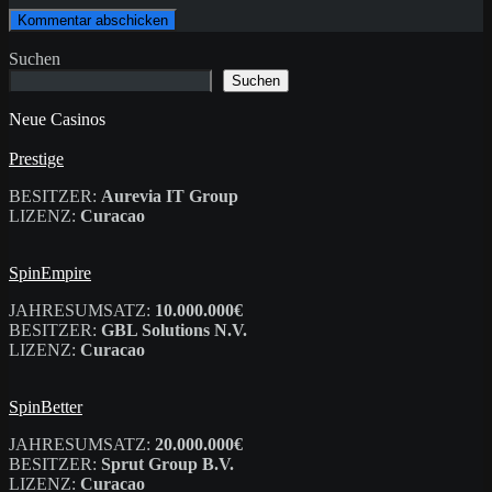
Suchen
Suchen
Neue Casinos
Prestige
BESITZER:
Aurevia IT Group
LIZENZ:
Curacao
SpinEmpire
JAHRESUMSATZ:
10.000.000€
BESITZER:
GBL Solutions N.V.
LIZENZ:
Curacao
SpinBetter
JAHRESUMSATZ:
20.000.000€
BESITZER:
Sprut Group B.V.
LIZENZ:
Curacao