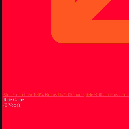
Sicher dir einen 100% Bonus bis 500€ und spiele Brilliant Pots - Tu
Rate Game
(
0
Votes)