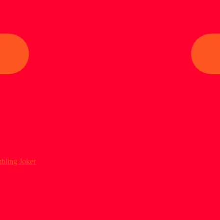
mbling Joker