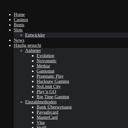
Home
Casinos
Bonis
Slots
Entwickler
News
Häufig gesucht
Anbieter
Evolution
Novomatic
Merkur
Gamomat
Pragmatic Play
Hacksaw Gaming
NoLimit City
Play’n GO
Big Time Gaming
Einzahlmethoden
Bank Überweisung
Paysafecard
MasterCard
Visa
Skrill