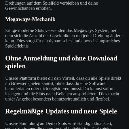
Drehungen auf dem Spielfeld verbleiben und deine
Gewinnchancen erhöhen.
Megaways-Mechanik
Einige moderne Slots verwenden das Megaways-System, bei
dem sich die Anzahl der Gewinnlinien mit jeder Drehung ändern
kann. Dies sorgt für ein dynamisches und abwechslungsreiches
Spielerlebnis.
Ohne Anmeldung und ohne Download
spielen
Unsere Plattform bietet dir den Vorteil, dass du alle Spiele direkt
im Browser spielen kannst, ohne dass du eine Software
herunterladen oder dich registrieren musst. Du kannst sofort
loslegen und die Slots nach Belieben ausprobieren. Dies macht
unser Angebot besonders benutzerfreundlich und flexibel.
Regelmäßige Updates und neue Spiele
Unsere Sammlung an Demo Slots wird ständig aktualisiert,
sodass du immer die neuesten und beliebtesten Titel spielen