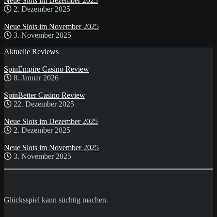
Neue Slots im Dezember 2025
2. Dezember 2025
Neue Slots im November 2025
3. November 2025
Aktuelle Reviews
SpinEmpire Casino Review
8. Januar 2026
SpinBetter Casino Review
22. Dezember 2025
Neue Slots im Dezember 2025
2. Dezember 2025
Neue Slots im November 2025
3. November 2025
Glücksspiel kann süchtig machen.