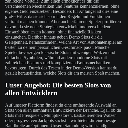
zahlreiche Vorteile. Zum einen ermöglicht es dir, die
verschiedenen Mechaniken und Features kennenzulernen, ohne
eigenes Geld einzusetzen. Besonders für Anfänger ist dies eine
große Hilfe, da sie sich so mit den Regeln und Funktionen
vertraut machen können. Aber auch erfahrene Spieler profitieren
davon, da sie neue Strategien entwickeln und verschiedene
Einsatzhöhen testen können, ohne finanzielle Risiken
einzugehen. Darüber hinaus geben Demo Slots dir die
Gelegenheit, herauszufinden, welche Art von Automatenspiel am
besten zu deinem persönlichen Geschmack passt. Manche
Spieler bevorzugen klassische Slots mit wenigen Walzen und
einfachen Symbolen, während andere moderne Slots mit
zahlreichen Features und komplizierten Bonusmechaniken
bevorzugen. Durch das Testen in der Demo-Version kannst du
gezielt herausfinden, welche Slots dir am meisten Spaß machen.
Unser Angebot: Die besten Slots von
allen Entwicklern
Auf unserer Plattform findest du eine umfassende Auswahl an
Slots von allen namhaften Entwicklern der Branche. Egal, ob du
Slots mit Freispielen, Multiplikatoren, kaskadierenden Walzen
oder progressiven Jackpots suchst – wir bieten dir eine riesige
Bandbreite an Optionen. Unsere Sammlung wird ständig