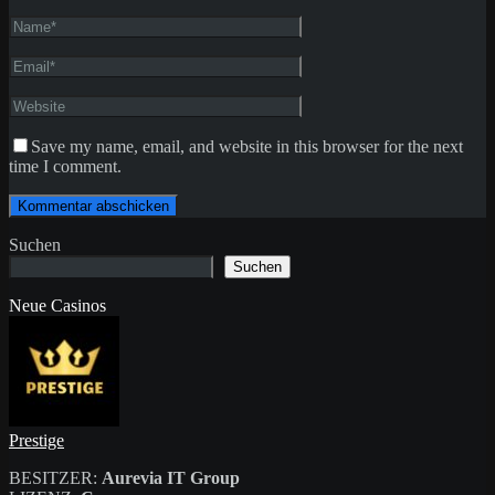
Save my name, email, and website in this browser for the next
time I comment.
Suchen
Suchen
Neue Casinos
Prestige
BESITZER:
Aurevia IT Group