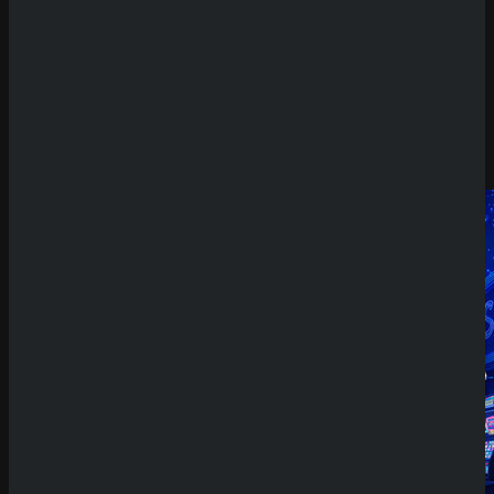
Demo Spiel