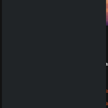
Dezember
2025
Neue
Slots im
November
2025
Neue
Slots im
Oktober
2025
Neueste
Kommenta
Alex
zu
Dazard
rami
zu
CryptoRus
Jens
zu
CryptoRush
200% bis