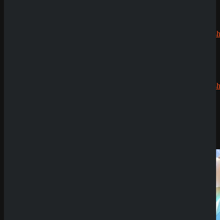
zu 2.500€
Silizi
zu
Echtgeldmodus
CryptoRush
Demoversion
200% bis
zu 2.500€
Having issues with
Blazing Fireballs
?
Robert99
zu
CryptoRush
200% bis
zu 2.500€
Submit
Sicher dir einen 100% Bonus bis 500€ und spiele
News
Blazing Fireballs
SpinEmpire Casino
Try Our Featured Games
Review
8. Januar 2026
SpinBetter Casino
Review
22. Dezember
2025
Neue Slots im
Dezember 2025