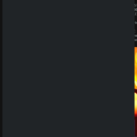
JAHRESUMSATZ:
JAHRES
1.000.000€
1.000.00
BESITZER:
BESITZE
Liernin
Liernin
Enterprises
Enterpri
LTD
LTD
LIZENZ:
LIZENZ:
Komoren
Komore
(Anjouan)
(Anjoua
Neueste
Beiträge
SpinEmpir
e Casino
Review
SpinBetter
Casino
Review
Neue
Slots im