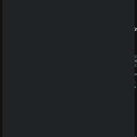
Prestige
SpinE
BESITZER:
JAHRES
Aurevia
10.000.0
IT
BESITZE
Group
GBL
LIZENZ:
Solution
Curacao
N.V.
LIZENZ:
Curacao