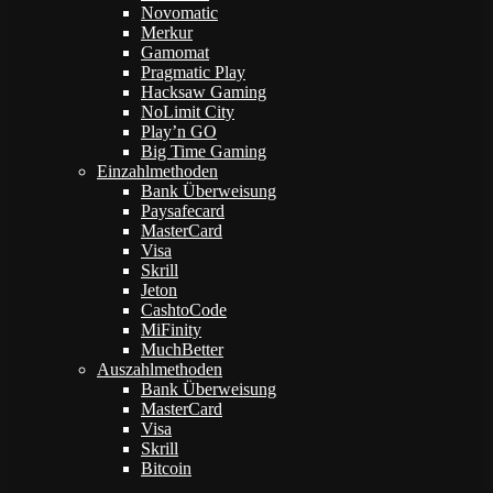
Novomatic
Merkur
Gamomat
Pragmatic Play
Hacksaw Gaming
NoLimit City
Play’n GO
Big Time Gaming
Einzahlmethoden
Bank Überweisung
Paysafecard
MasterCard
Visa
Skrill
Jeton
CashtoCode
MiFinity
MuchBetter
Auszahlmethoden
Bank Überweisung
MasterCard
Visa
Skrill
Bitcoin