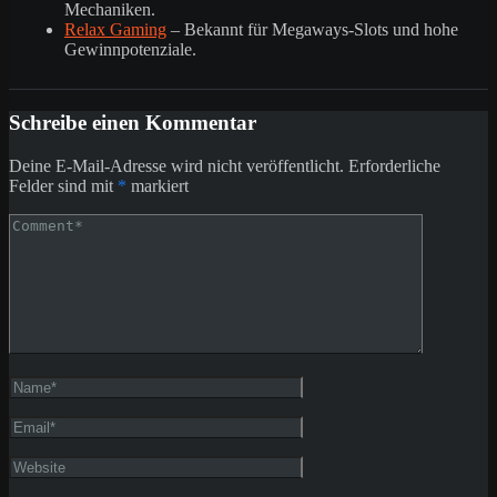
Mechaniken.
Relax Gaming
– Bekannt für Megaways-Slots und hohe
Gewinnpotenziale.
Schreibe einen Kommentar
Deine E-Mail-Adresse wird nicht veröffentlicht.
Erforderliche
Felder sind mit
*
markiert