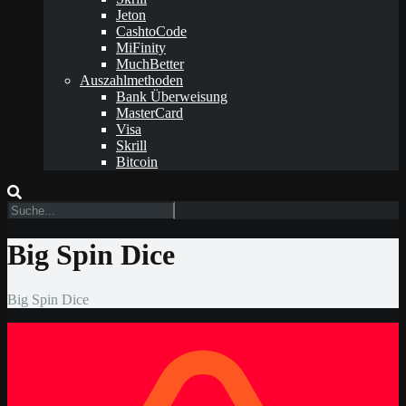
Jeton
CashtoCode
MiFinity
MuchBetter
Auszahlmethoden
Bank Überweisung
MasterCard
Visa
Skrill
Bitcoin
Big Spin Dice
Big Spin Dice