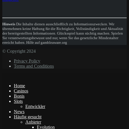
Hinweis
Die Inhalte dienen ausschließlich zu Informationszwecken. Wir
übernehmen keine Haftung für die Richtigkeit, Vollständigkeit und Aktualität
der bereitgestellten Informationen. Glücksspiel kann süchtig machen. Spielen
Sie verantwortungsbewusst und nur, wenn Sie das gesetzliche Mindestalter
erreicht haben. Hilfe auf gambleaware.org
© Copyright 2024
Privacy Policy
Terms and Conditions
Home
Casinos
Bonis
Slots
Entwickler
News
Häufig gesucht
Anbieter
Evolution