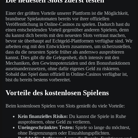
Die neuesten Slots zuerst testen
Einer der größten Vorteile unserer Plattform ist die Möglichkeit,
brandneue Spielautomaten bereits vor ihrer offiziellen
Veröffentlichung in Online-Casinos zu spielen. Dadurch hast du
einen entscheidenden Vorteil gegenüber anderen Spielern, denn
du kannst dich bereits mit den neuesten Slots vertraut machen,
bevor sie überhaupt auf Echtgeld-Plattformen verfügbar sind. Wir
arbeiten eng mit den Entwicklern zusammen, um sicherzustellen,
dass du die neuesten Spiele früher als anderswo ausprobieren
kannst. Dies gibt dir die Gelegenheit, dich intensiv mit den
Mechaniken, den Gewinnpotenzialen und den Bonusfunktionen
auseinanderzusetzen, ohne dafür eigenes Geld zu riskieren.
Sobald das Spiel dann offiziell in Online-Casinos verfügbar ist,
bist du bereits bestens vorbereitet.
Vorteile des kostenlosen Spielens
Beim kostenlosen Spielen von Slots genießt du viele Vorteile:
Kein finanzielles Risiko:
Du kannst die Spiele in Ruhe
ausprobieren, ohne Geld zu verlieren.
Uneingeschränktes Testen:
Spiele so lange du möchtest,
ohne Begrenzungen oder Einzahlungspflichten.