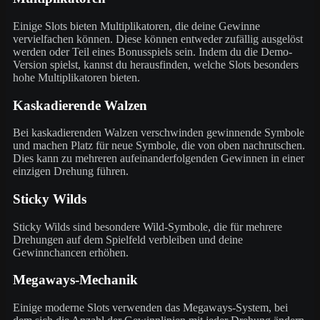
Einige Slots bieten Multiplikatoren, die deine Gewinne
vervielfachen können. Diese können entweder zufällig ausgelöst
werden oder Teil eines Bonusspiels sein. Indem du die Demo-
Version spielst, kannst du herausfinden, welche Slots besonders
hohe Multiplikatoren bieten.
Kaskadierende Walzen
Bei kaskadierenden Walzen verschwinden gewinnende Symbole
und machen Platz für neue Symbole, die von oben nachrutschen.
Dies kann zu mehreren aufeinanderfolgenden Gewinnen in einer
einzigen Drehung führen.
Sticky Wilds
Sticky Wilds sind besondere Wild-Symbole, die für mehrere
Drehungen auf dem Spielfeld verbleiben und deine
Gewinnchancen erhöhen.
Megaways-Mechanik
Einige moderne Slots verwenden das Megaways-System, bei