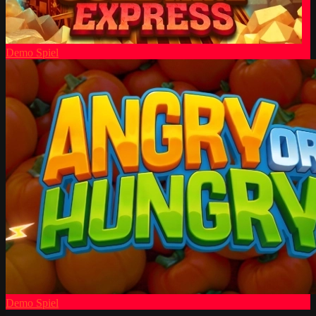
Demo Spiel
Demo Spiel