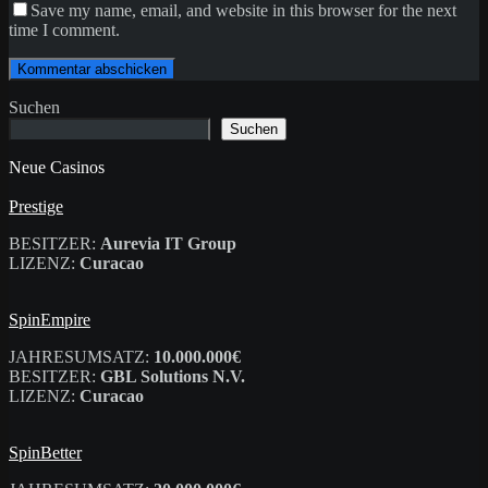
Save my name, email, and website in this browser for the next
time I comment.
Suchen
Suchen
Neue Casinos
Prestige
BESITZER:
Aurevia IT Group
LIZENZ:
Curacao
SpinEmpire
JAHRESUMSATZ:
10.000.000€
BESITZER:
GBL Solutions N.V.
LIZENZ:
Curacao
SpinBetter