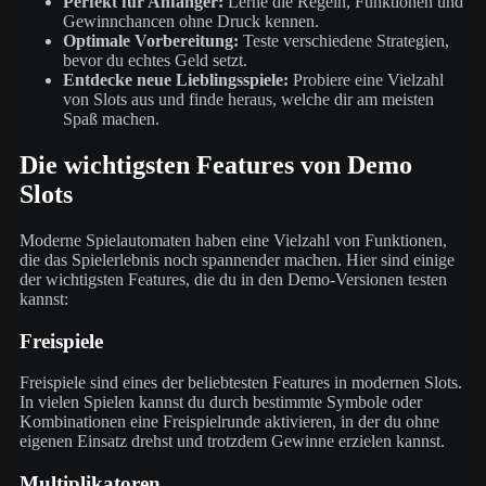
Perfekt für Anfänger:
Lerne die Regeln, Funktionen und
Gewinnchancen ohne Druck kennen.
Optimale Vorbereitung:
Teste verschiedene Strategien,
bevor du echtes Geld setzt.
Entdecke neue Lieblingsspiele:
Probiere eine Vielzahl
von Slots aus und finde heraus, welche dir am meisten
Spaß machen.
Die wichtigsten Features von Demo
Slots
Moderne Spielautomaten haben eine Vielzahl von Funktionen,
die das Spielerlebnis noch spannender machen. Hier sind einige
der wichtigsten Features, die du in den Demo-Versionen testen
kannst:
Freispiele
Freispiele sind eines der beliebtesten Features in modernen Slots.
In vielen Spielen kannst du durch bestimmte Symbole oder
Kombinationen eine Freispielrunde aktivieren, in der du ohne
eigenen Einsatz drehst und trotzdem Gewinne erzielen kannst.
Multiplikatoren