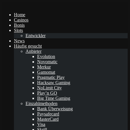
Home
Casinos
Bonis
Slots
Entwickler
News
Häufig gesucht
Anbieter
Evolution
Novomatic
Merkur
Gamomat
Pragmatic Play
Hacksaw Gaming
NoLimit City
Play’n GO
Big Time Gaming
Einzahlmethoden
Bank Überweisung
Paysafecard
MasterCard
Visa
Skrill