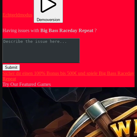
Echtgeldmodus
Demoversion
Having issues with
Big Bass Raceday Repeat
?
Submit
Sicher dir einen 100% Bonus bis 500€ und spiele Big Bass Raceday
Repeat
Try Our Featured Games