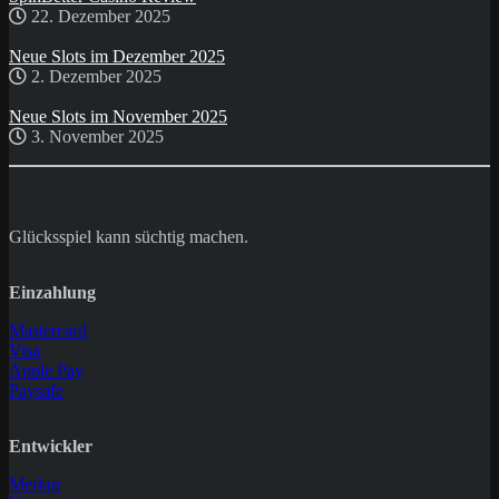
22. Dezember 2025
Neue Slots im Dezember 2025
2. Dezember 2025
Neue Slots im November 2025
3. November 2025
Glücksspiel kann süchtig machen.
Einzahlung
Mastercard
Visa
Apple Pay
Paysafe
Entwickler
Merkur