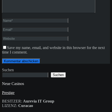
Save my name, email, and website in this browser for the next
time I comment.
Suchen
Suchen
Neue Casinos
Prestige
BESITZER:
Aurevia IT Group
LIZENZ:
Curacao