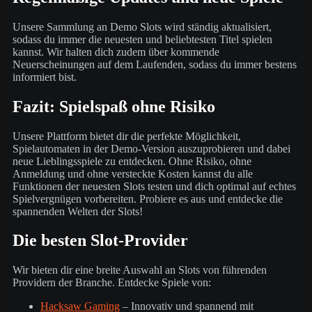
Unsere Sammlung an Demo Slots wird ständig aktualisiert,
sodass du immer die neuesten und beliebtesten Titel spielen
kannst. Wir halten dich zudem über kommende
Neuerscheinungen auf dem Laufenden, sodass du immer bestens
informiert bist.
Fazit: Spielspaß ohne Risiko
Unsere Plattform bietet dir die perfekte Möglichkeit,
Spielautomaten in der Demo-Version auszuprobieren und dabei
neue Lieblingsspiele zu entdecken. Ohne Risiko, ohne
Anmeldung und ohne versteckte Kosten kannst du alle
Funktionen der neuesten Slots testen und dich optimal auf echtes
Spielvergnügen vorbereiten. Probiere es aus und entdecke die
spannenden Welten der Slots!
Die besten Slot-Provider
Wir bieten dir eine breite Auswahl an Slots von führenden
Providern der Branche. Entdecke Spiele von:
Hacksaw Gaming
– Innovativ und spannend mit