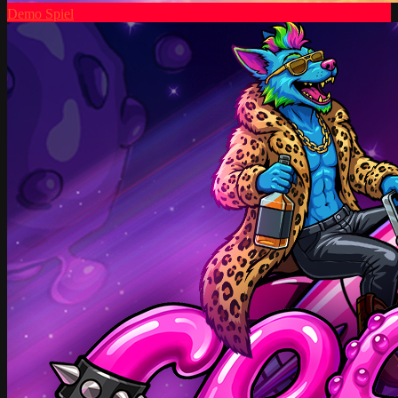
Demo Spiel