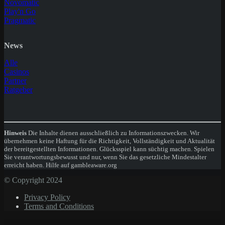
Novomatic
Play'n Go
Pragmatic
News
Alle
Casinos
Partner
Ratgeber
Hinweis
Die Inhalte dienen ausschließlich zu Informationszwecken. Wir
übernehmen keine Haftung für die Richtigkeit, Vollständigkeit und Aktualität
der bereitgestellten Informationen. Glücksspiel kann süchtig machen. Spielen
Sie verantwortungsbewusst und nur, wenn Sie das gesetzliche Mindestalter
erreicht haben. Hilfe auf gambleaware.org
© Copyright 2024
Privacy Policy
Terms and Conditions