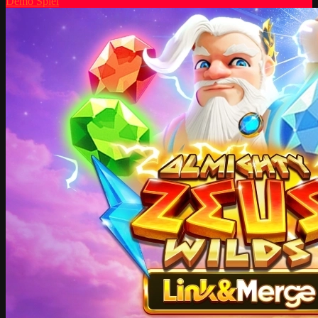
Demo Spiel