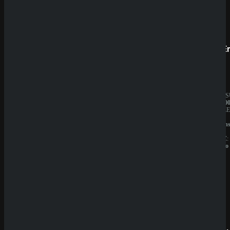
Prestige
SpinE
BESITZER:
JAHRES
Aurevia
10.000.0
IT
BESITZE
Group
GBL
LIZENZ:
Solution
Curacao
N.V.
LIZENZ:
Curacao