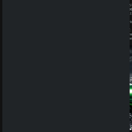
JAHRESUMSATZ:
JAHRES
1.000.000€
1.000.00
BESITZER:
BESITZE
Liernin
Liernin
Enterprises
Enterpri
LTD
LTD
LIZENZ:
LIZENZ:
Komoren
Komore
(Anjouan)
(Anjoua
Neueste
Beiträge
SpinEmpir
e Casino
Review
SpinBetter
Casino
Review
Neue
Slots im