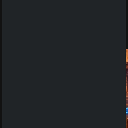
Demo Spiel