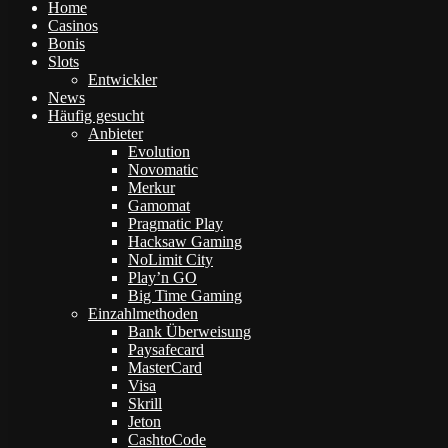
Home
Casinos
Bonis
Slots
Entwickler
News
Häufig gesucht
Anbieter
Evolution
Novomatic
Merkur
Gamomat
Pragmatic Play
Hacksaw Gaming
NoLimit City
Play’n GO
Big Time Gaming
Einzahlmethoden
Bank Überweisung
Paysafecard
MasterCard
Visa
Skrill
Jeton
CashtoCode