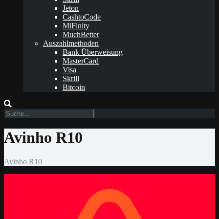
Jeton
CashtoCode
MiFinity
MuchBetter
Auszahlmethoden
Bank Überweisung
MasterCard
Visa
Skrill
Bitcoin
Avinho R10
Avinho R10