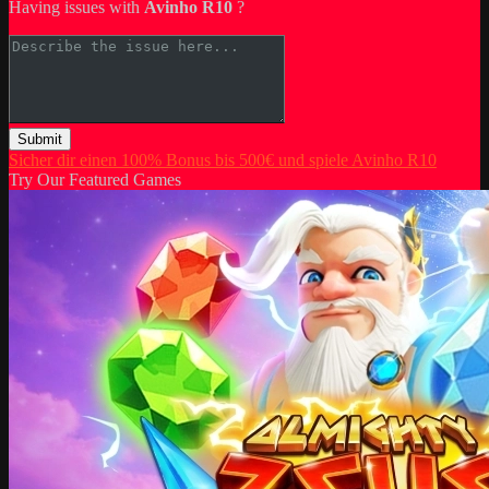
Having issues with
Avinho R10
?
Submit
Sicher dir einen 100% Bonus bis 500€ und spiele Avinho R10
Try Our Featured Games