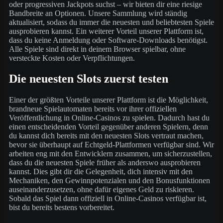
oder progressiven Jackpots suchst – wir bieten dir eine riesige
Bandbreite an Optionen. Unsere Sammlung wird ständig
aktualisiert, sodass du immer die neuesten und beliebtesten Spiele
ausprobieren kannst. Ein weiterer Vorteil unserer Plattform ist,
dass du keine Anmeldung oder Software-Downloads benötigst.
Alle Spiele sind direkt in deinem Browser spielbar, ohne
versteckte Kosten oder Verpflichtungen.
Die neuesten Slots zuerst testen
Einer der größten Vorteile unserer Plattform ist die Möglichkeit,
brandneue Spielautomaten bereits vor ihrer offiziellen
Veröffentlichung in Online-Casinos zu spielen. Dadurch hast du
einen entscheidenden Vorteil gegenüber anderen Spielern, denn
du kannst dich bereits mit den neuesten Slots vertraut machen,
bevor sie überhaupt auf Echtgeld-Plattformen verfügbar sind. Wir
arbeiten eng mit den Entwicklern zusammen, um sicherzustellen,
dass du die neuesten Spiele früher als anderswo ausprobieren
kannst. Dies gibt dir die Gelegenheit, dich intensiv mit den
Mechaniken, den Gewinnpotenzialen und den Bonusfunktionen
auseinanderzusetzen, ohne dafür eigenes Geld zu riskieren.
Sobald das Spiel dann offiziell in Online-Casinos verfügbar ist,
bist du bereits bestens vorbereitet.