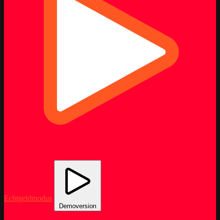
Echtgeldmodus
Demoversion