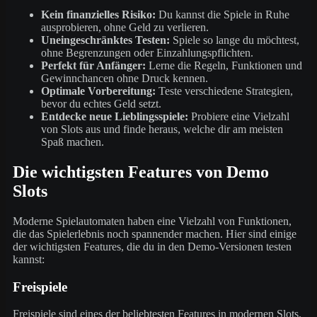
Kein finanzielles Risiko:
Du kannst die Spiele in Ruhe
ausprobieren, ohne Geld zu verlieren.
Uneingeschränktes Testen:
Spiele so lange du möchtest,
ohne Begrenzungen oder Einzahlungspflichten.
Perfekt für Anfänger:
Lerne die Regeln, Funktionen und
Gewinnchancen ohne Druck kennen.
Optimale Vorbereitung:
Teste verschiedene Strategien,
bevor du echtes Geld setzt.
Entdecke neue Lieblingsspiele:
Probiere eine Vielzahl
von Slots aus und finde heraus, welche dir am meisten
Spaß machen.
Die wichtigsten Features von Demo
Slots
Moderne Spielautomaten haben eine Vielzahl von Funktionen,
die das Spielerlebnis noch spannender machen. Hier sind einige
der wichtigsten Features, die du in den Demo-Versionen testen
kannst:
Freispiele
Freispiele sind eines der beliebtesten Features in modernen Slots.