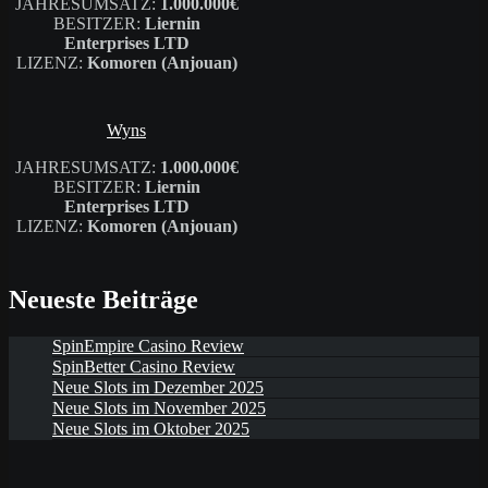
JAHRESUMSATZ:
1.000.000€
BESITZER:
Liernin
Enterprises LTD
LIZENZ:
Komoren (Anjouan)
Wyns
JAHRESUMSATZ:
1.000.000€
BESITZER:
Liernin
Enterprises LTD
LIZENZ:
Komoren (Anjouan)
Neueste Beiträge
SpinEmpire Casino Review
SpinBetter Casino Review
Neue Slots im Dezember 2025
Neue Slots im November 2025
Neue Slots im Oktober 2025