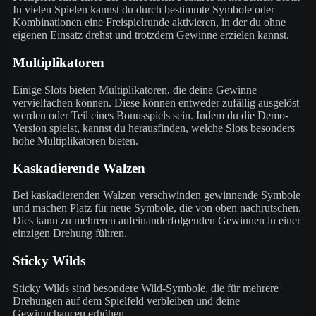
In vielen Spielen kannst du durch bestimmte Symbole oder
Kombinationen eine Freispielrunde aktivieren, in der du ohne
eigenen Einsatz drehst und trotzdem Gewinne erzielen kannst.
Multiplikatoren
Einige Slots bieten Multiplikatoren, die deine Gewinne
vervielfachen können. Diese können entweder zufällig ausgelöst
werden oder Teil eines Bonusspiels sein. Indem du die Demo-
Version spielst, kannst du herausfinden, welche Slots besonders
hohe Multiplikatoren bieten.
Kaskadierende Walzen
Bei kaskadierenden Walzen verschwinden gewinnende Symbole
und machen Platz für neue Symbole, die von oben nachrutschen.
Dies kann zu mehreren aufeinanderfolgenden Gewinnen in einer
einzigen Drehung führen.
Sticky Wilds
Sticky Wilds sind besondere Wild-Symbole, die für mehrere
Drehungen auf dem Spielfeld verbleiben und deine
Gewinnchancen erhöhen.