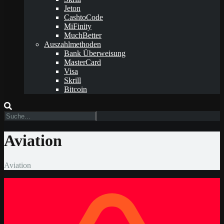
Jeton
CashtoCode
MiFinity
MuchBetter
Auszahlmethoden
Bank Überweisung
MasterCard
Visa
Skrill
Bitcoin
Aviation
Aviation