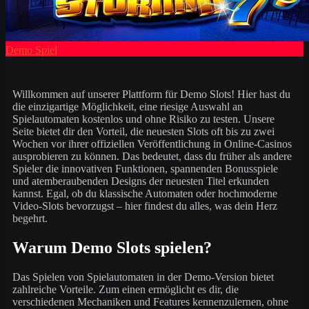
Demo Spiel
Willkommen auf unserer Plattform für Demo Slots! Hier hast du
die einzigartige Möglichkeit, eine riesige Auswahl an
Spielautomaten kostenlos und ohne Risiko zu testen. Unsere
Seite bietet dir den Vorteil, die neuesten Slots oft bis zu zwei
Wochen vor ihrer offiziellen Veröffentlichung in Online-Casinos
ausprobieren zu können. Das bedeutet, dass du früher als andere
Spieler die innovativen Funktionen, spannenden Bonusspiele
und atemberaubenden Designs der neuesten Titel erkunden
kannst. Egal, ob du klassische Automaten oder hochmoderne
Video-Slots bevorzugst – hier findest du alles, was dein Herz
begehrt.
Warum Demo Slots spielen?
Das Spielen von Spielautomaten in der Demo-Version bietet
zahlreiche Vorteile. Zum einen ermöglicht es dir, die
verschiedenen Mechaniken und Features kennenzulernen, ohne