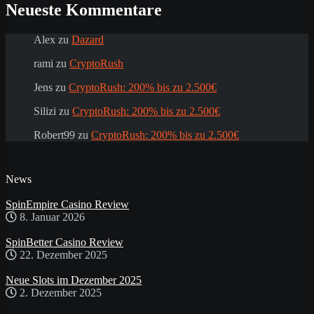
Neueste Kommentare
Alex
zu
Dazard
rami
zu
CryptoRush
Jens
zu
CryptoRush: 200% bis zu 2.500€
Silizi
zu
CryptoRush: 200% bis zu 2.500€
Robert99
zu
CryptoRush: 200% bis zu 2.500€
News
SpinEmpire Casino Review
8. Januar 2026
SpinBetter Casino Review
22. Dezember 2025
Neue Slots im Dezember 2025
2. Dezember 2025