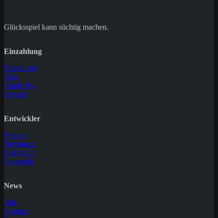
Glücksspiel kann süchtig machen.
Einzahlung
Mastercard
Visa
Apple Pay
Paysafe
Entwickler
Merkur
Novomatic
Play'n Go
Pragmatic
News
Alle
Casinos