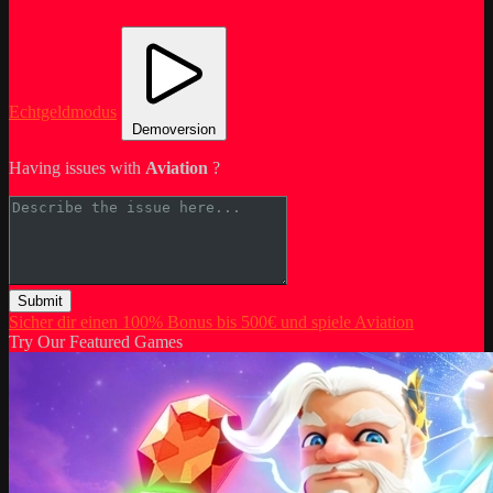
Echtgeldmodus
Demoversion
Having issues with
Aviation
?
Submit
Sicher dir einen 100% Bonus bis 500€ und spiele Aviation
Try Our Featured Games