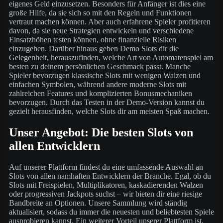
eigenes Geld einzusetzen. Besonders für Anfänger ist dies eine
große Hilfe, da sie sich so mit den Regeln und Funktionen
vertraut machen können. Aber auch erfahrene Spieler profitieren
davon, da sie neue Strategien entwickeln und verschiedene
Einsatzhöhen testen können, ohne finanzielle Risiken
einzugehen. Darüber hinaus geben Demo Slots dir die
Gelegenheit, herauszufinden, welche Art von Automatenspiel am
besten zu deinem persönlichen Geschmack passt. Manche
Spieler bevorzugen klassische Slots mit wenigen Walzen und
einfachen Symbolen, während andere moderne Slots mit
zahlreichen Features und komplizierten Bonusmechaniken
bevorzugen. Durch das Testen in der Demo-Version kannst du
gezielt herausfinden, welche Slots dir am meisten Spaß machen.
Unser Angebot: Die besten Slots von
allen Entwicklern
Auf unserer Plattform findest du eine umfassende Auswahl an
Slots von allen namhaften Entwicklern der Branche. Egal, ob du
Slots mit Freispielen, Multiplikatoren, kaskadierenden Walzen
oder progressiven Jackpots suchst – wir bieten dir eine riesige
Bandbreite an Optionen. Unsere Sammlung wird ständig
aktualisiert, sodass du immer die neuesten und beliebtesten Spiele
ausprobieren kannst. Ein weiterer Vorteil unserer Plattform ist,