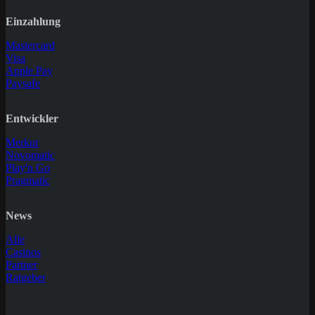
Einzahlung
Mastercard
Visa
Apple Pay
Paysafe
Entwickler
Merkur
Novomatic
Play'n Go
Pragmatic
News
Alle
Casinos
Partner
Ratgeber