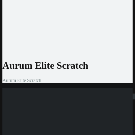
Jeton
CashtoCode
MiFinity
MuchBetter
Auszahlmethoden
Bank Überweisung
MasterCard
Visa
Skrill
Bitcoin
Aurum Elite Scratch
Aurum Elite Scratch
Suchen
Neue Casinos