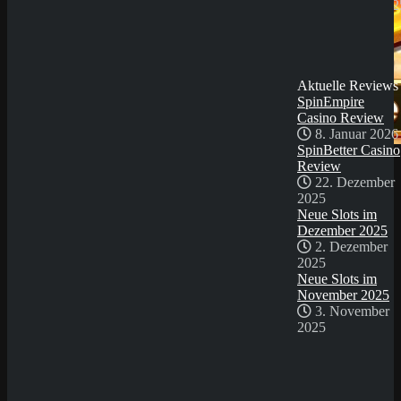
2. Dezember 202
Neue Slots im
November 2025
3. November
2025
Aktuelle Reviews
SpinEmpire
Casino Review
8. Januar 2026
SpinBetter Casino
Demo Spiel
Review
22. Dezember
2025
Neue Slots im
Dezember 2025
2. Dezember
2025
Neue Slots im
November 2025
3. November
2025