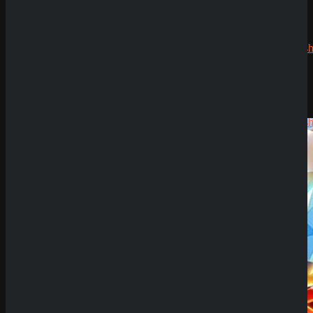
zu 2.500€
Silizi
zu
CryptoRush
200% bis
zu 2.500€
Submit
Sicher dir einen 100% Bonus bis 500€ und spiele
Robert99
Aurum Elite Scratch
zu
Try Our Featured Games
CryptoRush
200% bis
zu 2.500€
News
SpinEmpire Casino
Review
8. Januar 2026
SpinBetter Casino
Review
22. Dezember
2025
Neue Slots im
Dezember 2025