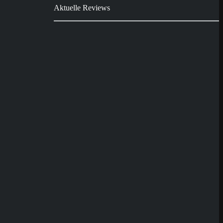
Aktuelle Reviews