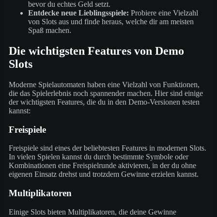
bevor du echtes Geld setzt.
Entdecke neue Lieblingsspiele:
Probiere eine Vielzahl
von Slots aus und finde heraus, welche dir am meisten
Spaß machen.
Die wichtigsten Features von Demo
Slots
Moderne Spielautomaten haben eine Vielzahl von Funktionen,
die das Spielerlebnis noch spannender machen. Hier sind einige
der wichtigsten Features, die du in den Demo-Versionen testen
kannst:
Freispiele
Freispiele sind eines der beliebtesten Features in modernen Slots.
In vielen Spielen kannst du durch bestimmte Symbole oder
Kombinationen eine Freispielrunde aktivieren, in der du ohne
eigenen Einsatz drehst und trotzdem Gewinne erzielen kannst.
Multiplikatoren
Einige Slots bieten Multiplikatoren, die deine Gewinne