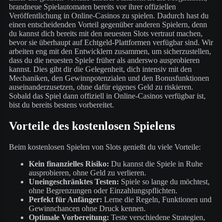
brandneue Spielautomaten bereits vor ihrer offiziellen
Veröffentlichung in Online-Casinos zu spielen. Dadurch hast du
einen entscheidenden Vorteil gegenüber anderen Spielern, denn
du kannst dich bereits mit den neuesten Slots vertraut machen,
bevor sie überhaupt auf Echtgeld-Plattformen verfügbar sind. Wir
arbeiten eng mit den Entwicklern zusammen, um sicherzustellen,
dass du die neuesten Spiele früher als anderswo ausprobieren
kannst. Dies gibt dir die Gelegenheit, dich intensiv mit den
Mechaniken, den Gewinnpotenzialen und den Bonusfunktionen
auseinanderzusetzen, ohne dafür eigenes Geld zu riskieren.
Sobald das Spiel dann offiziell in Online-Casinos verfügbar ist,
bist du bereits bestens vorbereitet.
Vorteile des kostenlosen Spielens
Beim kostenlosen Spielen von Slots genießt du viele Vorteile:
Kein finanzielles Risiko:
Du kannst die Spiele in Ruhe
ausprobieren, ohne Geld zu verlieren.
Uneingeschränktes Testen:
Spiele so lange du möchtest,
ohne Begrenzungen oder Einzahlungspflichten.
Perfekt für Anfänger:
Lerne die Regeln, Funktionen und
Gewinnchancen ohne Druck kennen.
Optimale Vorbereitung:
Teste verschiedene Strategien,