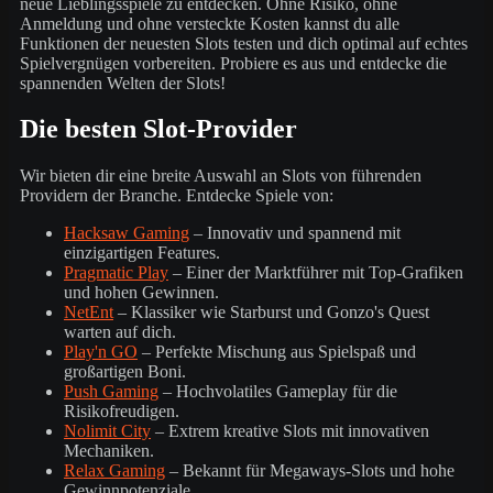
neue Lieblingsspiele zu entdecken. Ohne Risiko, ohne
Anmeldung und ohne versteckte Kosten kannst du alle
Funktionen der neuesten Slots testen und dich optimal auf echtes
Spielvergnügen vorbereiten. Probiere es aus und entdecke die
spannenden Welten der Slots!
Die besten Slot-Provider
Wir bieten dir eine breite Auswahl an Slots von führenden
Providern der Branche. Entdecke Spiele von:
Hacksaw Gaming
– Innovativ und spannend mit
einzigartigen Features.
Pragmatic Play
– Einer der Marktführer mit Top-Grafiken
und hohen Gewinnen.
NetEnt
– Klassiker wie Starburst und Gonzo's Quest
warten auf dich.
Play'n GO
– Perfekte Mischung aus Spielspaß und
großartigen Boni.
Push Gaming
– Hochvolatiles Gameplay für die
Risikofreudigen.
Nolimit City
– Extrem kreative Slots mit innovativen
Mechaniken.
Relax Gaming
– Bekannt für Megaways-Slots und hohe
Gewinnpotenziale.