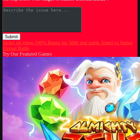
Submit
Sicher dir einen 100% Bonus bis 500€ und spiele Angel vs Sinner
Eternal Battle
Try Our Featured Games