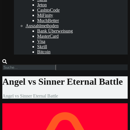
Jeton
CashtoCode
MiFinity
MuchBetter
Auszahlmethoden
Bank Überweisung
MasterCard
Visa
Skrill
Bitcoin
Angel vs Sinner Eternal Battle
Angel vs Sinner Eternal Battle