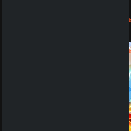
zu 2.500€
Silizi
zu
CryptoRush
Submit
200% bis
Sicher dir einen 100% Bonus bis 500€ und spiele
zu 2.500€
Ancient Spark
Try Our Featured Games
Robert99
zu
CryptoRush
200% bis
zu 2.500€
News
SpinEmpire Casino
Review
8. Januar 2026
SpinBetter Casino
Review
22. Dezember
2025
Neue Slots im
Dezember 2025