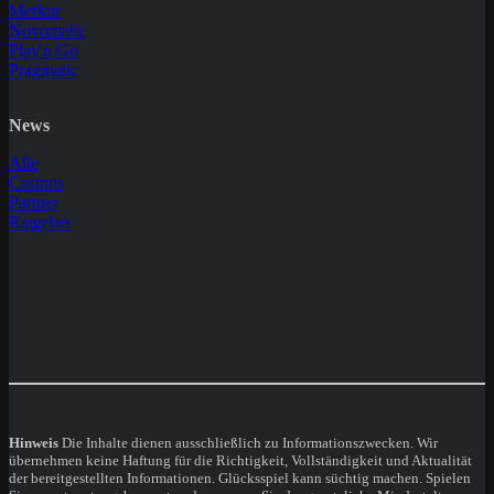
Merkur
Novomatic
Play'n Go
Pragmatic
News
Alle
Casinos
Partner
Ratgeber
Hinweis
Die Inhalte dienen ausschließlich zu Informationszwecken. Wir
übernehmen keine Haftung für die Richtigkeit, Vollständigkeit und Aktualität
der bereitgestellten Informationen. Glücksspiel kann süchtig machen. Spielen