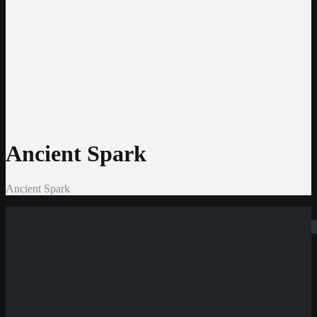
Jeton
CashtoCode
MiFinity
MuchBetter
Auszahlmethoden
Bank Überweisung
MasterCard
Visa
Skrill
Bitcoin
Ancient Spark
Ancient Spark
Suchen
Neue Casinos