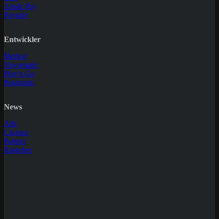
Apple Pay
Paysafe
Entwickler
Merkur
Novomatic
Play'n Go
Pragmatic
News
Alle
Casinos
Partner
Ratgeber