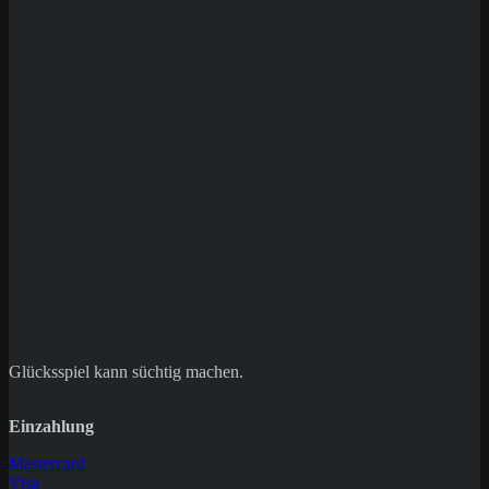
Save my name, email, and website in this
browser for the next time I comment.
Glücksspiel kann süchtig machen.
Einzahlung
Mastercard
Visa