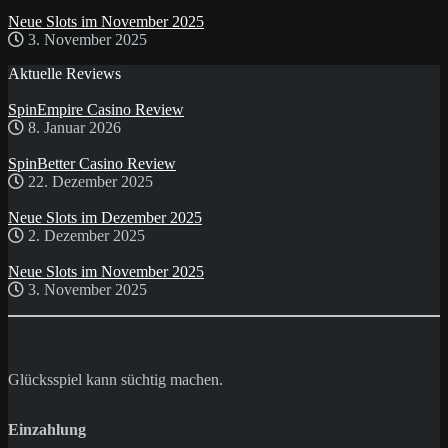
Neue Slots im November 2025
3. November 2025
Aktuelle Reviews
SpinEmpire Casino Review
8. Januar 2026
SpinBetter Casino Review
22. Dezember 2025
Neue Slots im Dezember 2025
2. Dezember 2025
Neue Slots im November 2025
3. November 2025
Glücksspiel kann süchtig machen.
Einzahlung