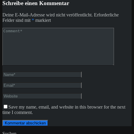
Schreibe einen Kommentar
Deine E-Mail-Adresse wird nicht veröffentlicht.
Erforderliche
Felder sind mit
*
markiert
Save my name, email, and website in this browser for the next
time I comment.
Suchen