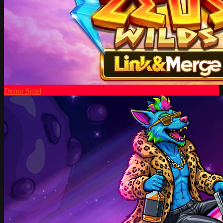
Demo Spiel