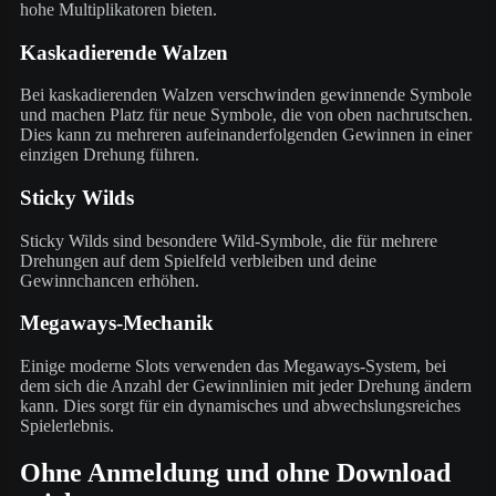
hohe Multiplikatoren bieten.
Kaskadierende Walzen
Bei kaskadierenden Walzen verschwinden gewinnende Symbole
und machen Platz für neue Symbole, die von oben nachrutschen.
Dies kann zu mehreren aufeinanderfolgenden Gewinnen in einer
einzigen Drehung führen.
Sticky Wilds
Sticky Wilds sind besondere Wild-Symbole, die für mehrere
Drehungen auf dem Spielfeld verbleiben und deine
Gewinnchancen erhöhen.
Megaways-Mechanik
Einige moderne Slots verwenden das Megaways-System, bei
dem sich die Anzahl der Gewinnlinien mit jeder Drehung ändern
kann. Dies sorgt für ein dynamisches und abwechslungsreiches
Spielerlebnis.
Ohne Anmeldung und ohne Download