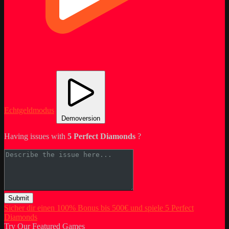
Echtgeldmodus
Demoversion
Having issues with
5 Perfect Diamonds
?
Submit
Sicher dir einen 100% Bonus bis 500€ und spiele 5 Perfect
Diamonds
Try Our Featured Games