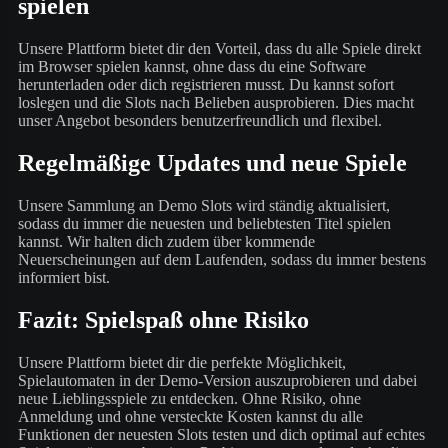
spielen
Unsere Plattform bietet dir den Vorteil, dass du alle Spiele direkt
im Browser spielen kannst, ohne dass du eine Software
herunterladen oder dich registrieren musst. Du kannst sofort
loslegen und die Slots nach Belieben ausprobieren. Dies macht
unser Angebot besonders benutzerfreundlich und flexibel.
Regelmäßige Updates und neue Spiele
Unsere Sammlung an Demo Slots wird ständig aktualisiert,
sodass du immer die neuesten und beliebtesten Titel spielen
kannst. Wir halten dich zudem über kommende
Neuerscheinungen auf dem Laufenden, sodass du immer bestens
informiert bist.
Fazit: Spielspaß ohne Risiko
Unsere Plattform bietet dir die perfekte Möglichkeit,
Spielautomaten in der Demo-Version auszuprobieren und dabei
neue Lieblingsspiele zu entdecken. Ohne Risiko, ohne
Anmeldung und ohne versteckte Kosten kannst du alle
Funktionen der neuesten Slots testen und dich optimal auf echtes