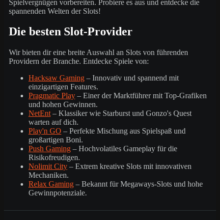
Spielvergnügen vorbereiten. Probiere es aus und entdecke die
spannenden Welten der Slots!
Die besten Slot-Provider
Wir bieten dir eine breite Auswahl an Slots von führenden
Providern der Branche. Entdecke Spiele von:
Hacksaw Gaming
– Innovativ und spannend mit
einzigartigen Features.
Pragmatic Play
– Einer der Marktführer mit Top-Grafiken
und hohen Gewinnen.
NetEnt
– Klassiker wie Starburst und Gonzo's Quest
warten auf dich.
Play'n GO
– Perfekte Mischung aus Spielspaß und
großartigen Boni.
Push Gaming
– Hochvolatiles Gameplay für die
Risikofreudigen.
Nolimit City
– Extrem kreative Slots mit innovativen
Mechaniken.
Relax Gaming
– Bekannt für Megaways-Slots und hohe
Gewinnpotenziale.