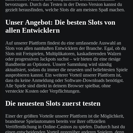
bevorzugen. Durch das Testen in der Demo-Version kannst du
gezielt herausfinden, welche Slots dir am meisten Spaß machen.
Unser Angebot: Die besten Slots von
allen Entwicklern
Auf unserer Plattform findest du eine umfassende Auswahl an
Slots von allen namhaften Entwicklern der Branche. Egal, ob du
Slots mit Freispielen, Multiplikatoren, kaskadierenden Walzen
oder progressiven Jackpots suchst – wir bieten dir eine riesige
Bandbreite an Optionen. Unsere Sammlung wird ständig
aktualisiert, sodass du immer die neuesten und beliebtesten Spiele
ausprobieren kannst. Ein weiterer Vorteil unserer Plattform ist,
dass du keine Anmeldung oder Software-Downloads benötigst.
Alle Spiele sind direkt in deinem Browser spielbar, ohne
versteckte Kosten oder Verpflichtungen.
Die neuesten Slots zuerst testen
Einer der größten Vorteile unserer Plattform ist die Möglichkeit,
brandneue Spielautomaten bereits vor ihrer offiziellen
Veröffentlichung in Online-Casinos zu spielen. Dadurch hast du
einen entscheidenden Vorteil gegenüber anderen Spielern, denn