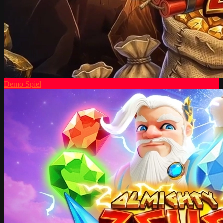
Demo Spiel