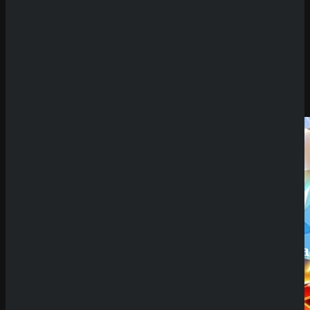
Review
SpinBetter
Casino
Review
Neue
Submit
Slots im
Sicher dir einen 100% Bonus bis 500€ und spiele 5
Dezember
Gods of War
2025
Try Our Featured Games
Neue
Slots im
November
2025
Neue
Slots im
Oktober
2025
Neueste
Kommenta
Alex
zu
Dazard