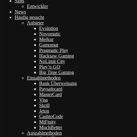
Slots
Entwickler
News
Häufig gesucht
Anbieter
Evolution
Novomatic
Merkur
Gamomat
Pragmatic Play
Hacksaw Gaming
NoLimit City
Play’n GO
Big Time Gaming
Einzahlmethoden
Bank Überweisung
Paysafecard
MasterCard
Visa
Skrill
Jeton
CashtoCode
MiFinity
MuchBetter
Auszahlmethoden