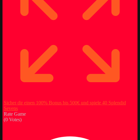
Sicher dir einen 100% Bonus bis 500€ und spiele 40 Splendid
Sevens
Rate Game
(
0
Votes)