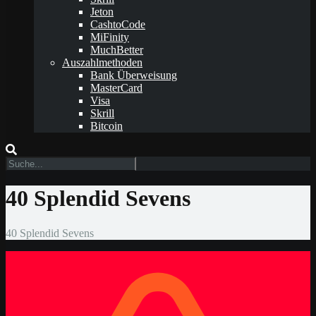
Jeton
CashtoCode
MiFinity
MuchBetter
Auszahlmethoden
Bank Überweisung
MasterCard
Visa
Skrill
Bitcoin
40 Splendid Sevens
40 Splendid Sevens