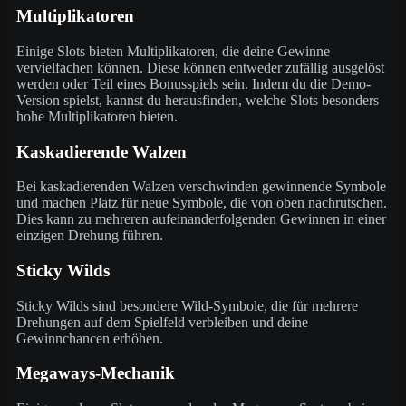
Multiplikatoren
Einige Slots bieten Multiplikatoren, die deine Gewinne
vervielfachen können. Diese können entweder zufällig ausgelöst
werden oder Teil eines Bonusspiels sein. Indem du die Demo-
Version spielst, kannst du herausfinden, welche Slots besonders
hohe Multiplikatoren bieten.
Kaskadierende Walzen
Bei kaskadierenden Walzen verschwinden gewinnende Symbole
und machen Platz für neue Symbole, die von oben nachrutschen.
Dies kann zu mehreren aufeinanderfolgenden Gewinnen in einer
einzigen Drehung führen.
Sticky Wilds
Sticky Wilds sind besondere Wild-Symbole, die für mehrere
Drehungen auf dem Spielfeld verbleiben und deine
Gewinnchancen erhöhen.
Megaways-Mechanik