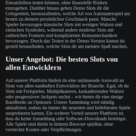
Einsatzhöhen testen können, ohne finanzielle Risiken
einzugehen. Darüber hinaus geben Demo Slots dir die
Gelegenheit, herauszufinden, welche Art von Automatenspiel am
besten zu deinem persönlichen Geschmack passt. Manche
Spieler bevorzugen klassische Slots mit wenigen Walzen und
einfachen Symbolen, während andere moderne Slots mit
zahlreichen Features und komplizierten Bonusmechaniken
bevorzugen. Durch das Testen in der Demo-Version kannst du
gezielt herausfinden, welche Slots dir am meisten Spaß machen.
Unser Angebot: Die besten Slots von
allen Entwicklern
Auf unserer Plattform findest du eine umfassende Auswahl an
Slots von allen namhaften Entwicklern der Branche. Egal, ob du
Slots mit Freispielen, Multiplikatoren, kaskadierenden Walzen
oder progressiven Jackpots suchst – wir bieten dir eine riesige
Bandbreite an Optionen. Unsere Sammlung wird ständig
aktualisiert, sodass du immer die neuesten und beliebtesten Spiele
ausprobieren kannst. Ein weiterer Vorteil unserer Plattform ist,
dass du keine Anmeldung oder Software-Downloads benötigst.
Alle Spiele sind direkt in deinem Browser spielbar, ohne
versteckte Kosten oder Verpflichtungen.