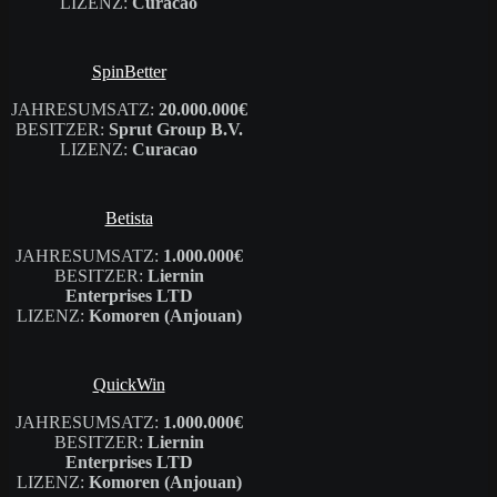
LIZENZ:
Curacao
SpinBetter
JAHRESUMSATZ:
20.000.000€
BESITZER:
Sprut Group B.V.
LIZENZ:
Curacao
Betista
JAHRESUMSATZ:
1.000.000€
BESITZER:
Liernin
Enterprises LTD
LIZENZ:
Komoren (Anjouan)
QuickWin
JAHRESUMSATZ:
1.000.000€
BESITZER:
Liernin
Enterprises LTD
LIZENZ:
Komoren (Anjouan)