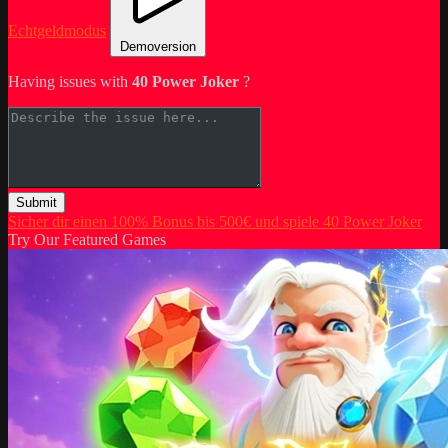
Echtgeldmodus
Demoversion
Having issues with
40 Power Joker
?
Submit
Sicher dir einen 100% Bonus bis 500€ und spiele 40 Power Joker
Try Our Featured Games