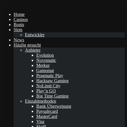
Home
Casinos
Bonis
Slots
Entwickler
News
Häufig gesucht
Anbieter
Evolution
Novomatic
Merkur
Gamomat
Pragmatic Play
Hacksaw Gaming
NoLimit City
Play’n GO
Big Time Gaming
Einzahlmethoden
Bank Überweisung
Paysafecard
MasterCard
Visa
Skrill