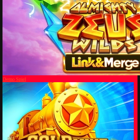
Demo Spiel