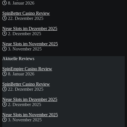
8. Januar 2026
SpinBetter Casino Review
22. Dezember 2025
Neue Slots im Dezember 2025
2. Dezember 2025
Neue Slots im November 2025
3. November 2025
Aktuelle Reviews
SpinEmpire Casino Review
8. Januar 2026
SpinBetter Casino Review
22. Dezember 2025
Neue Slots im Dezember 2025
2. Dezember 2025
Neue Slots im November 2025
3. November 2025