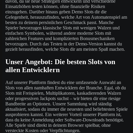
davon, da sie neue Strategien entwickeln und verschiedene
Einsatzhöhen testen können, ohne finanzielle Risiken
einzugehen. Darüber hinaus geben Demo Slots dir die
Gelegenheit, herauszufinden, welche Art von Automatenspiel am
besten zu deinem persönlichen Geschmack passt. Manche
Spieler bevorzugen klassische Slots mit wenigen Walzen und
einfachen Symbolen, während andere moderne Slots mit
zahlreichen Features und komplizierten Bonusmechaniken
bevorzugen. Durch das Testen in der Demo-Version kannst du
gezielt herausfinden, welche Slots dir am meisten Spaß machen.
Unser Angebot: Die besten Slots von
allen Entwicklern
Auf unserer Plattform findest du eine umfassende Auswahl an
Slots von allen namhaften Entwicklern der Branche. Egal, ob du
Slots mit Freispielen, Multiplikatoren, kaskadierenden Walzen
oder progressiven Jackpots suchst – wir bieten dir eine riesige
Bandbreite an Optionen. Unsere Sammlung wird ständig
aktualisiert, sodass du immer die neuesten und beliebtesten Spiele
ausprobieren kannst. Ein weiterer Vorteil unserer Plattform ist,
dass du keine Anmeldung oder Software-Downloads benötigst.
Alle Spiele sind direkt in deinem Browser spielbar, ohne
versteckte Kosten oder Verpflichtungen.