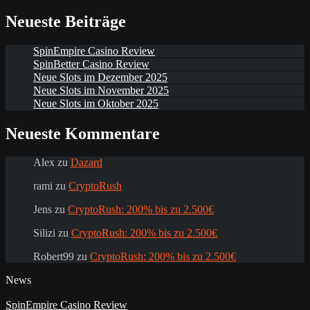
Neueste Beiträge
SpinEmpire Casino Review
SpinBetter Casino Review
Neue Slots im Dezember 2025
Neue Slots im November 2025
Neue Slots im Oktober 2025
Neueste Kommentare
Alex
zu
Dazard
rami
zu
CryptoRush
Jens
zu
CryptoRush: 200% bis zu 2.500€
Silizi
zu
CryptoRush: 200% bis zu 2.500€
Robert99
zu
CryptoRush: 200% bis zu 2.500€
News
SpinEmpire Casino Review