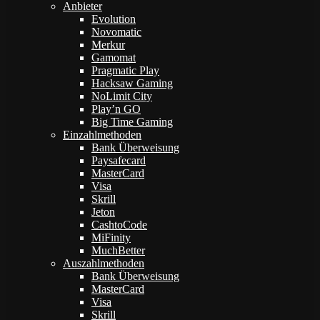
Anbieter
Evolution
Novomatic
Merkur
Gamomat
Pragmatic Play
Hacksaw Gaming
NoLimit City
Play’n GO
Big Time Gaming
Einzahlmethoden
Bank Überweisung
Paysafecard
MasterCard
Visa
Skrill
Jeton
CashtoCode
MiFinity
MuchBetter
Auszahlmethoden
Bank Überweisung
MasterCard
Visa
Skrill